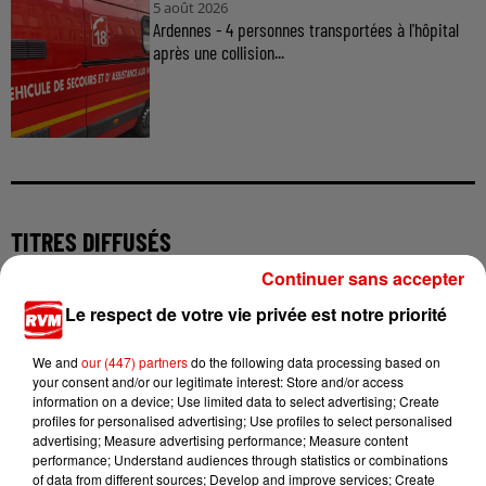
5 août 2026
Ardennes - 4 personnes transportées à l'hôpital
après une collision...
TITRES DIFFUSÉS
Continuer sans accepter
Le respect de votre vie privée est notre priorité
0h43
0h43
0h41
0h41
0h37
0h37
We and
our (447) partners
do the following data processing based on
your consent and/or our legitimate interest: Store and/or access
information on a device; Use limited data to select advertising; Create
profiles for personalised advertising; Use profiles to select personalised
advertising; Measure advertising performance; Measure content
performance; Understand audiences through statistics or combinations
SOUND OF LEGEND
CHRISTOPHE WILLEM
PANIC ! AT THE DISCO
of data from different sources; Develop and improve services; Create
San Francisco
Systaime
High Hopes