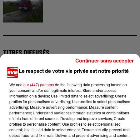
TITRES DIFFUSÉS
Continuer sans accepter
Le respect de votre vie privée est notre priorité
17h47
17h47
17h44
17h44
17h35
17h35
We and
our (447) partners
do the following data processing based on
your consent and/or our legitimate interest: Store and/or access
information on a device; Use limited data to select advertising; Create
profiles for personalised advertising; Use profiles to select personalised
advertising; Measure advertising performance; Measure content
performance; Understand audiences through statistics or combinations
TEDDY SWIMS
ELLIOTT
BRITNEY SPEARS
of data from different sources; Develop and improve services; Create
Mr Know It All
On S'oubliera
Womanizer
profiles to personalise content; Use profiles to select personalised
content; Use limited data to select content; Ensure security, prevent and
detect fraud, and fix errors; Deliver and present advertising and content;