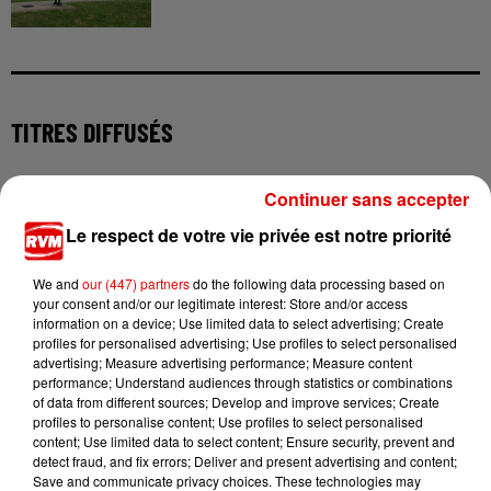
TITRES DIFFUSÉS
Continuer sans accepter
3h51
3h51
3h47
3h47
3h43
3h43
Le respect de votre vie privée est notre priorité
We and
our (447) partners
do the following data processing based on
your consent and/or our legitimate interest: Store and/or access
information on a device; Use limited data to select advertising; Create
profiles for personalised advertising; Use profiles to select personalised
TAYC
CE CE PENISTON
LEWIS CAPALDI
advertising; Measure advertising performance; Measure content
Girlfriend
Finally
Almost
performance; Understand audiences through statistics or combinations
of data from different sources; Develop and improve services; Create
profiles to personalise content; Use profiles to select personalised
content; Use limited data to select content; Ensure security, prevent and
detect fraud, and fix errors; Deliver and present advertising and content;
Save and communicate privacy choices. These technologies may