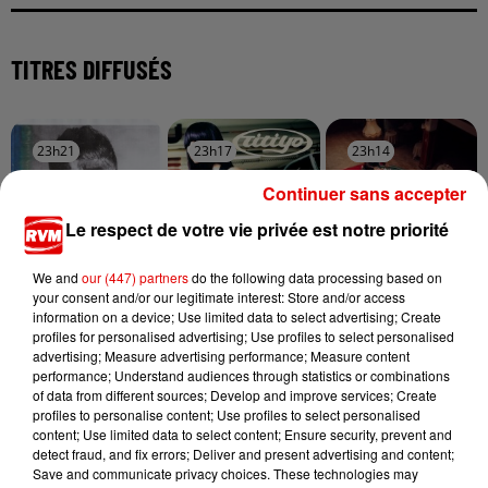
TITRES DIFFUSÉS
23h21
23h21
23h17
23h17
23h14
23h14
Continuer sans accepter
Le respect de votre vie privée est notre priorité
We and
our (447) partners
do the following data processing based on
TEDDY SWIMS
TITIYO
TAYC
your consent and/or our legitimate interest: Store and/or access
Mr Know It All
Come Along
Girlfriend
information on a device; Use limited data to select advertising; Create
profiles for personalised advertising; Use profiles to select personalised
advertising; Measure advertising performance; Measure content
performance; Understand audiences through statistics or combinations
of data from different sources; Develop and improve services; Create
profiles to personalise content; Use profiles to select personalised
content; Use limited data to select content; Ensure security, prevent and
detect fraud, and fix errors; Deliver and present advertising and content;
Save and communicate privacy choices. These technologies may