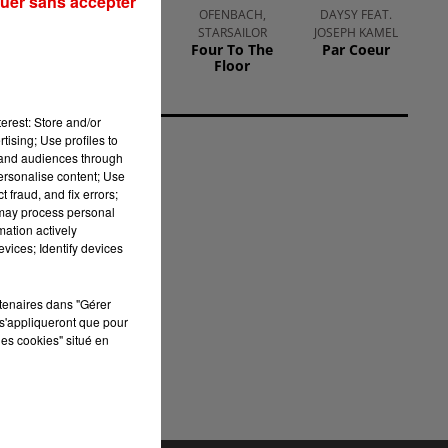
uer sans accepter
THE
OFENBACH,
DAYSY FEAT.
CRANBERRIES
STARSAILOR
JOSEPH KAMEL
Ode To My
Four To The
Par Coeur
Family
Floor
erest: Store and/or
vie
tising; Use profiles to
ini
tand audiences through
personalise content; Use
 en
 fraud, and fix errors;
la
 may process personal
mation actively
vices; Identify devices
rtenaires dans "Gérer
s'appliqueront que pour
lui
les cookies" situé en