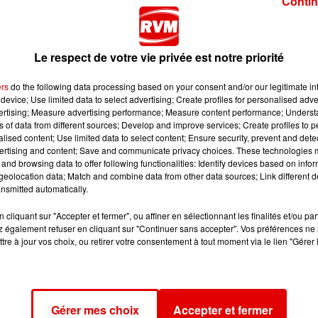
Contin
Le respect de votre vie privée est notre priorité
ers
do the following data processing based on your consent and/or our legitimate int
 France. Guillaume Ambroise, agent immobilier pour la 
device; Use limited data to select advertising; Create profiles for personalised adver
ssi à se qualifier pour le championnat de France, et avait f
vertising; Measure advertising performance; Measure content performance; Unders
ns of data from different sources; Develop and improve services; Create profiles to 
 championnats d’Europe de sa discipline, qui se déroulent
alised content; Use limited data to select content; Ensure security, prevent and detect
ion ? Réponse de Guillaume Ambroise au micro de Cordu
ertising and content; Save and communicate privacy choices. These technologies
and browsing data to offer following functionalities: Identify devices based on infor
eolocation data; Match and combine data from other data sources; Link different de
nsmitted automatically.
cliquant sur "Accepter et fermer", ou affiner en sélectionnant les finalités et/ou pa
 également refuser en cliquant sur "Continuer sans accepter". Vos préférences ne 
t il entend bien ramener un titre dans les Ardennes. On 
tre à jour vos choix, ou retirer votre consentement à tout moment via le lien "Gérer 
Gérer mes choix
Accepter et fermer