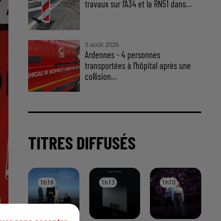
travaux sur l'A34 et la RN51 dans...
5 août 2026
Ardennes - 4 personnes
transportées à l'hôpital après une
collision...
TITRES DIFFUSÉS
1h16
1h16
1h13
1h13
1h10
1h10