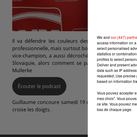
We and
our (447) partn
Il va défendre les couleurs des Ardennes et de la
access information on a 
professionnelle, mais surtout bodybuilder qui avait réu
select personalised ad
statistics or combinatio
vice-champion, a aussi décroché son ticket pour les
profiles to select person
Slovaquie, alors comment se passe cette compétit
Deliver and present adv
Mullerke
data such as IP address 
requested; Use precise g
based on information tra
Écouter le podcast
Vous pouvez accepter en 
mes choix". Vous pouvez
Guillaume concoure samedi 19 octobre en Slovaquie e
ce site. Vous pouvez met
croise les doigts.
bas de chaque page.