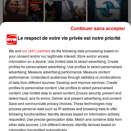
Continuer sans accepter
JERMAINE JACKSON, PIA
PIERRE DE MAERE
MARTIN GARRIX & ED
Le respect de votre vie privée est notre priorité
Je Pense A Vous
ZADORA
SHEERAN
When The Rain
Repeat It
Begin To Fall
We and
our (447) partners
do the following data processing based on
your consent and/or our legitimate interest: Store and/or access
information on a device; Use limited data to select advertising; Create
profiles for personalised advertising; Use profiles to select personalised
advertising; Measure advertising performance; Measure content
performance; Understand audiences through statistics or combinations
of data from different sources; Develop and improve services; Create
profiles to personalise content; Use profiles to select personalised
content; Use limited data to select content; Ensure security, prevent and
detect fraud, and fix errors; Deliver and present advertising and content;
Save and communicate privacy choices. These technologies may
process personal data such as IP address and browsing data to offer
following functionalities: Identify devices based on information actively
requested; Use precise geolocation data; Match and combine data from
other data sources; Link different devices; Identify devices based on
information transmitted automatically.