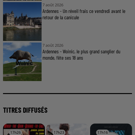
7 août 2026
Ardennes - Un réveil frais ce vendredi avant le
retour de la canicule
7 août 2026
Ardennes - Woinic, le plus grand sanglier du
monde, fête ses 18 ans
TITRES DIFFUSÉS
17h26
17h26
17h23
17h23
17h16
17h16