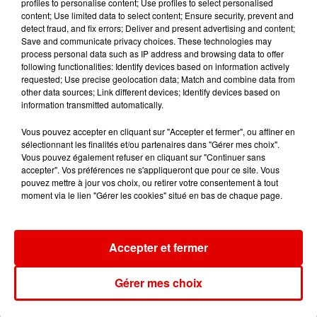
profiles to personalise content; Use profiles to select personalised
Sur La Piste
Dracula
Il Est Où Le
content; Use limited data to select content; Ensure security, prevent and
Bonheur
detect fraud, and fix errors; Deliver and present advertising and content;
Save and communicate privacy choices. These technologies may
process personal data such as IP address and browsing data to offer
following functionalities: Identify devices based on information actively
requested; Use precise geolocation data; Match and combine data from
other data sources; Link different devices; Identify devices based on
information transmitted automatically.
Vous pouvez accepter en cliquant sur "Accepter et fermer", ou affiner en
sélectionnant les finalités et/ou partenaires dans "Gérer mes choix".
Vous pouvez également refuser en cliquant sur "Continuer sans
accepter". Vos préférences ne s'appliqueront que pour ce site. Vous
pouvez mettre à jour vos choix, ou retirer votre consentement à tout
moment via le lien "Gérer les cookies" situé en bas de chaque page.
Accepter et fermer
Gérer mes choix
L'ACTU DES ARDENNES