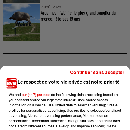
7 août 2026
Ardennes - Woinic, le plus grand sanglier du
monde, fête ses 18 ans
TITRES DIFFUSÉS
Continuer sans accepter
Le respect de votre vie privée est notre priorité
17h13
17h13
17h09
17h09
17h05
17h05
We and
our (447) partners
do the following data processing based on
your consent and/or our legitimate interest: Store and/or access
information on a device; Use limited data to select advertising; Create
profiles for personalised advertising; Use profiles to select personalised
advertising; Measure advertising performance; Measure content
performance; Understand audiences through statistics or combinations
of data from different sources; Develop and improve services; Create
EVA
TAME IMPALA & JENNIE
CHRISTOPHE MAE