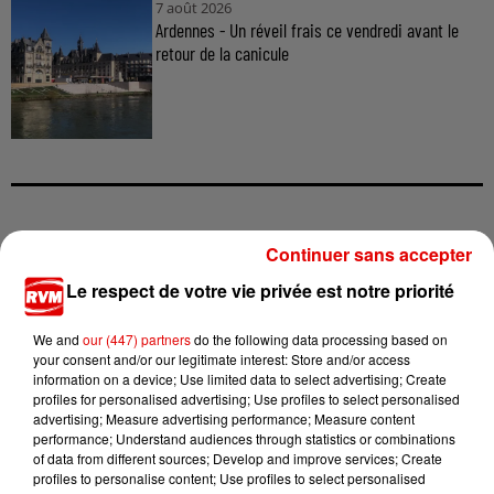
7 août 2026
Ardennes - Un réveil frais ce vendredi avant le
retour de la canicule
TITRES DIFFUSÉS
Continuer sans accepter
Le respect de votre vie privée est notre priorité
14h18
14h18
14h15
14h15
14h11
14h11
We and
our (447) partners
do the following data processing based on
your consent and/or our legitimate interest: Store and/or access
information on a device; Use limited data to select advertising; Create
profiles for personalised advertising; Use profiles to select personalised
advertising; Measure advertising performance; Measure content
performance; Understand audiences through statistics or combinations
of data from different sources; Develop and improve services; Create
RIHANNA FEAT. SEAN
BRUNO MARS
TEDDYBEAR
profiles to personalise content; Use profiles to select personalised
I Just Might
Chaussures Roses
PAUL