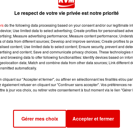
Le respect de votre vie privée est notre priorité
ers
do the following data processing based on your consent and/or our legitimate int
device; Use limited data to select advertising; Create profiles for personalised adver
vertising; Measure advertising performance; Measure content performance; Unders
 Ce dimanche 12 janvier, l’Etoile de Charleville recevra, dan
ns of data from different sources; Develop and improve services; Create profiles to 
l 2, l’équipe de Gennevilliers pour ce qui est le dernier
alised content; Use limited data to select content; Ensure security, prevent and detect
ertising and content; Save and communicate privacy choices. These technologies
pour le staff et les joueurs.
and browsing data to offer following functionalities: Identify devices based on infor
rdula Mullerke :
eolocation data; Match and combine data from other data sources; Link different de
nsmitted automatically.
cliquant sur "Accepter et fermer", ou affiner en sélectionnant les finalités et/ou pa
 également refuser en cliquant sur "Continuer sans accepter". Vos préférences ne 
tre à jour vos choix, ou retirer votre consentement à tout moment via le lien "Gérer 
. Coup d’envoi dimanche 12 janvier à 16h.
Gérer mes choix
Accepter et fermer