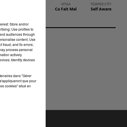
RIVIERA
VITAA
TEMPER CITY
She Doesn't
Ca Fait Mal
Self Aware
Mind
erest: Store and/or
tising; Use profiles to
tand audiences through
s
personalise content; Use
 fraud, and fix errors;
 may process personal
mation actively
vices; Identify devices
rtenaires dans "Gérer
s'appliqueront que pour
les cookies" situé en