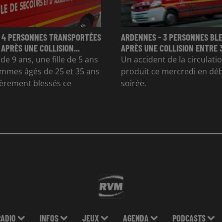
 4 PERSONNES TRANSPORTÉES
ARDENNES - 3 PERSONNES BL
 APRÈS UNE COLLISION...
APRÈS UNE COLLISION ENTRE 
e 9 ans, une fille de 5 ans
Un accident de la circulatio
mmes âgés de 25 et 35 ans
produit ce mercredi en dé
gèrement blessés ce
soirée.
RADIO
INFOS
JEUX
AGENDA
PODCASTS