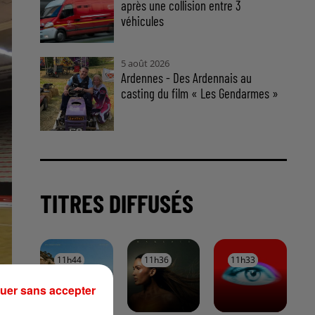
après une collision entre 3
véhicules
5 août 2026
Ardennes - Des Ardennais au
casting du film « Les Gendarmes »
TITRES DIFFUSÉS
11h44
11h44
11h36
11h36
11h33
11h33
uer sans accepter