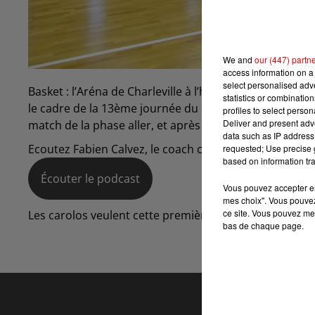
We and
our (447) partn
access information on a 
select personalised ad
Basket : l’Aréna de Charleville à l’honneur ce week-end.
statistics or combinatio
le cadre de la 13ème journée du championnat de Nationa
profiles to select person
Deliver and present adv
match de la phase aller, et après une période de repos 
data such as IP address 
Ecoutez Fabien Calvez, le coach carolo, au micro de Co
requested; Use precise g
based on information tra
Écouter le podcast
Vous pouvez accepter en 
mes choix". Vous pouvez
ce site. Vous pouvez met
Les carolos veulent cette première victoire de l’année
bas de chaque page.