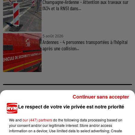
Champagne-Ardenne - Attention aux travaux sur
l'A34 et la RN51 dans...
5 août 2026
Ardennes - 4 personnes transportées à l'hôpital
après une collision...
Continuer sans accepter
TITRES DIFFUSÉS
Le respect de votre vie privée est notre priorité
We and
our (447) partners
do the following data processing based on
19h36
19h36
19h33
19h33
19h29
19h29
your consent and/or our legitimate interest: Store and/or access
information on a device; Use limited data to select advertising; Create