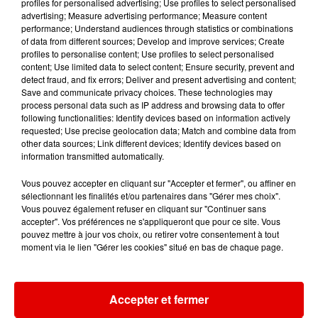
profiles for personalised advertising; Use profiles to select personalised
advertising; Measure advertising performance; Measure content
performance; Understand audiences through statistics or combinations
of data from different sources; Develop and improve services; Create
profiles to personalise content; Use profiles to select personalised
MADONNA
PIERRE DE MAERE
EVANESCENCE
content; Use limited data to select content; Ensure security, prevent and
La Isla Bonita
Je Pense A Vous
Who Will You
detect fraud, and fix errors; Deliver and present advertising and content;
Follow
Save and communicate privacy choices. These technologies may
process personal data such as IP address and browsing data to offer
following functionalities: Identify devices based on information actively
requested; Use precise geolocation data; Match and combine data from
other data sources; Link different devices; Identify devices based on
information transmitted automatically.
Vous pouvez accepter en cliquant sur "Accepter et fermer", ou affiner en
sélectionnant les finalités et/ou partenaires dans "Gérer mes choix".
Vous pouvez également refuser en cliquant sur "Continuer sans
accepter". Vos préférences ne s'appliqueront que pour ce site. Vous
pouvez mettre à jour vos choix, ou retirer votre consentement à tout
moment via le lien "Gérer les cookies" situé en bas de chaque page.
Accepter et fermer