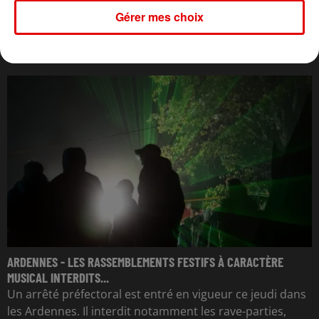
Gérer mes choix
L'ACTU DES ARDENNES
ARDENNES - LES RASSEMBLEMENTS FESTIFS À CARACTÈRE
MUSICAL INTERDITS...
Un arrêté préfectoral est entré en vigueur ce jeudi dans
les Ardennes. Il interdit notamment les rave-parties,