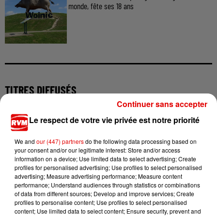
monde, fête ses 18 ans
TITRES DIFFUSÉS
Continuer sans accepter
Le respect de votre vie privée est notre priorité
6h20
6h20
6h15
6h15
6h11
6h11
We and
our (447) partners
do the following data processing based on
your consent and/or our legitimate interest: Store and/or access
information on a device; Use limited data to select advertising; Create
profiles for personalised advertising; Use profiles to select personalised
advertising; Measure advertising performance; Measure content
performance; Understand audiences through statistics or combinations
ZAZIE
SEAL
TAYLOR SWIFT
of data from different sources; Develop and improve services; Create
Peu Importe
Kiss From A Rose
Elizabeth Taylor
profiles to personalise content; Use profiles to select personalised
content; Use limited data to select content; Ensure security, prevent and