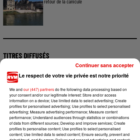
retour de la canicule
TITRES DIFFUSÉS
Continuer sans accepter
Le respect de votre vie privée est notre priorité
15h33
15h33
15h30
15h30
15h27
15h27
We and
our (447) partners
do the following data processing based on
your consent and/or our legitimate interest: Store and/or access
information on a device; Use limited data to select advertising; Create
profiles for personalised advertising; Use profiles to select personalised
advertising; Measure advertising performance; Measure content
performance; Understand audiences through statistics or combinations
SUPERFUNK
SHAKIRA, MICHAEL
TIBZ, MIKE DEMERO,
of data from different sources; Develop and improve services; Create
Lucky Star
GIACCHINO
ZAGATA
profiles to personalise content; Use profiles to select personalised
Zoo
Take Me Away
content; Use limited data to select content; Ensure security, prevent and
detect fraud, and fix errors; Deliver and present advertising and content;