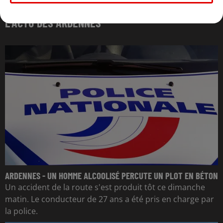
L'ACTU DES ARDENNES
ARDENNES - UN HOMME ALCOOLISÉ PERCUTE UN PLOT EN BÉTON
Un accident de la route s'est produit tôt ce dimanche
matin. Le conducteur de 27 ans a été pris en charge par
la police.