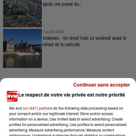
après une panne du...
7 août 2026
Ardennes - Un réveil frais ce vendredi avant le
retour de la canicule
Continuer sans accepter
Le respect de votre vie privée est notre priorité
TITRES DIFFUSÉS
We and
our (447) partners
do the following data processing based on
your consent and/or our legitimate interest: Store and/or access
information on a device; Use limited data to select advertising; Create
4h32
4h32
4h28
4h28
4h25
4h25
profiles for personalised advertising; Use profiles to select personalised
advertising; Measure advertising performance; Measure content
performance; Understand audiences through statistics or combinations