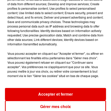
of data from different sources; Develop and improve services; Create
profiles to personalise content; Use profiles to select personalised
content; Use limited data to select content; Ensure security, prevent and
detect fraud, and fix errors; Deliver and present advertising and content;
TAYLOR SWIFT
INDOCHINE
RIHANNA
Save and communicate privacy choices. These technologies may
Elizabeth Taylor
Les Nouveaux
Unfaithful
process personal data such as IP address and browsing data to offer
Soleils
following functionalities: Identify devices based on information actively
requested; Use precise geolocation data; Match and combine data from
other data sources; Link different devices; Identify devices based on
information transmitted automatically.
Vous pouvez accepter en cliquant sur "Accepter et fermer", ou affiner en
sélectionnant les finalités et/ou partenaires dans "Gérer mes choix".
Vous pouvez également refuser en cliquant sur "Continuer sans
accepter". Vos préférences ne s'appliqueront que pour ce site. Vous
pouvez mettre à jour vos choix, ou retirer votre consentement à tout
moment via le lien "Gérer les cookies" situé en bas de chaque page.
Accepter et fermer
Gérer mes choix