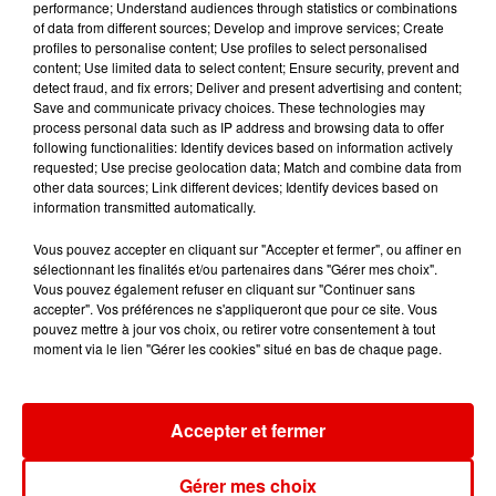
performance; Understand audiences through statistics or combinations
of data from different sources; Develop and improve services; Create
profiles to personalise content; Use profiles to select personalised
content; Use limited data to select content; Ensure security, prevent and
detect fraud, and fix errors; Deliver and present advertising and content;
Save and communicate privacy choices. These technologies may
TAYLOR SWIFT
AMIR
BRUNO MARS
process personal data such as IP address and browsing data to offer
Elizabeth Taylor
A L'imparfaite
I Just Might
following functionalities: Identify devices based on information actively
requested; Use precise geolocation data; Match and combine data from
other data sources; Link different devices; Identify devices based on
information transmitted automatically.
Vous pouvez accepter en cliquant sur "Accepter et fermer", ou affiner en
sélectionnant les finalités et/ou partenaires dans "Gérer mes choix".
Vous pouvez également refuser en cliquant sur "Continuer sans
accepter". Vos préférences ne s'appliqueront que pour ce site. Vous
pouvez mettre à jour vos choix, ou retirer votre consentement à tout
moment via le lien "Gérer les cookies" situé en bas de chaque page.
Accepter et fermer
Gérer mes choix