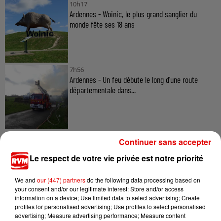
10h17
Ardennes - Woinic, le plus grand sanglier du
monde fête ses 18 ans
7h56
Ardennes - Un feu débute le long d'une route
départementale dans...
Continuer sans accepter
Le respect de votre vie privée est notre priorité
TITRES DIFFUSÉS
We and
our (447) partners
do the following data processing based on
your consent and/or our legitimate interest: Store and/or access
information on a device; Use limited data to select advertising; Create
profiles for personalised advertising; Use profiles to select personalised
13h00
13h00
12h56
12h56
12h53
12h53
advertising; Measure advertising performance; Measure content