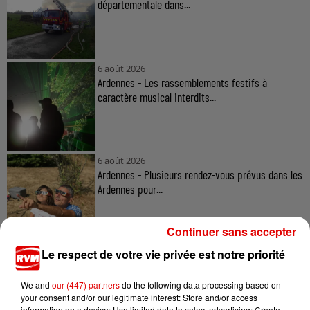
départementale dans...
6 août 2026
Ardennes - Les rassemblements festifs à
caractère musical interdits...
6 août 2026
Ardennes - Plusieurs rendez-vous prévus dans les
Ardennes pour...
Continuer sans accepter
Le respect de votre vie privée est notre priorité
We and
our (447) partners
do the following data processing based on
your consent and/or our legitimate interest: Store and/or access
TITRES DIFFUSÉS
information on a device; Use limited data to select advertising; Create