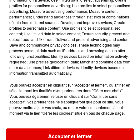
profiles for personalised advertising; Use profiles to select personalised
advertising; Measure advertising performance; Measure content
performance; Understand audiences through statistics or combinations
of data from different sources; Develop and improve services; Create
11h53
11h53
11h50
11h50
11h47
11h47
profiles to personalise content; Use profiles to select personalised
content; Use limited data to select content; Ensure security, prevent and
detect fraud, and fix errors; Deliver and present advertising and content;
Save and communicate privacy choices. These technologies may
process personal data such as IP address and browsing data to offer
following functionalities: Identify devices based on information actively
requested; Use precise geolocation data; Match and combine data from
THE CONNELLS
SOUND OF LEGEND
ADELE CASTILLON
other data sources; Link different devices; Identify devices based on
75
San Francisco
Ete Avec Toi
information transmitted automatically.
Vous pouvez accepter en cliquant sur "Accepter et fermer", ou affiner en
sélectionnant les finalités et/ou partenaires dans "Gérer mes choix".
Vous pouvez également refuser en cliquant sur "Continuer sans
accepter". Vos préférences ne s'appliqueront que pour ce site. Vous
pouvez mettre à jour vos choix, ou retirer votre consentement à tout
moment via le lien "Gérer les cookies" situé en bas de chaque page.
Accepter et fermer