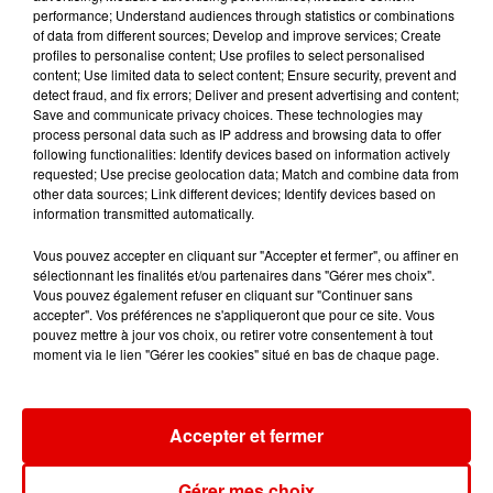
performance; Understand audiences through statistics or combinations
of data from different sources; Develop and improve services; Create
profiles to personalise content; Use profiles to select personalised
content; Use limited data to select content; Ensure security, prevent and
detect fraud, and fix errors; Deliver and present advertising and content;
LE CLUB RVM
KUNGS
DAFT PUNK
Save and communicate privacy choices. These technologies may
Jusqu'a 2h !
This Girl
One More Time
process personal data such as IP address and browsing data to offer
following functionalities: Identify devices based on information actively
requested; Use precise geolocation data; Match and combine data from
other data sources; Link different devices; Identify devices based on
information transmitted automatically.
Vous pouvez accepter en cliquant sur "Accepter et fermer", ou affiner en
sélectionnant les finalités et/ou partenaires dans "Gérer mes choix".
Vous pouvez également refuser en cliquant sur "Continuer sans
accepter". Vos préférences ne s'appliqueront que pour ce site. Vous
pouvez mettre à jour vos choix, ou retirer votre consentement à tout
moment via le lien "Gérer les cookies" situé en bas de chaque page.
Accepter et fermer
Gérer mes choix