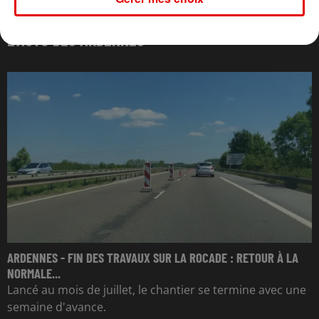
L'ACTU DES ARDENNES
ARDENNES - FIN DES TRAVAUX SUR LA ROCADE : RETOUR À LA
NORMALE...
Lancé au mois de juillet, le chantier se termine avec une
semaine d'avance.