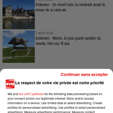
Ardennes - Un réveil frais ce vendredi avant le
retour de la canicule
7 août 2026
Ardennes - Woinic, le plus grand sanglier du
monde, fête ses 18 ans
Continuer sans accepter
Le respect de votre vie privée est notre priorité
TITRES DIFFUSÉS
We and
our (447) partners
do the following data processing based on
your consent and/or our legitimate interest: Store and/or access
information on a device; Use limited data to select advertising; Create
0h00
0h00
23h56
23h56
23h52
23h52
profiles for personalised advertising; Use profiles to select personalised
advertising; Measure advertising performance; Measure content