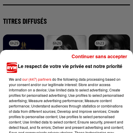
TITRES DIFFUSÉS
6h29
6h29
6h26
6h26
6h23
6h23
Continuer sans accepter
Le respect de votre vie privée est notre priorité
We and
our (447) partners
do the following data processing based on
MODERN TALKING
AMBRE
ARIANA GRANDE
your consent and/or our legitimate interest: Store and/or access
You're My Heart,
J'me Demande
Hate That I Made
information on a device; Use limited data to select advertising; Create
You're My Soul
You Love Me
profiles for personalised advertising; Use profiles to select personalised
advertising; Measure advertising performance; Measure content
performance; Understand audiences through statistics or combinations
of data from different sources; Develop and improve services; Create
profiles to personalise content; Use profiles to select personalised
content; Use limited data to select content; Ensure security, prevent and
detect fraud, and fix errors; Deliver and present advertising and content;
Save and communicate privacy choices. These technologies may