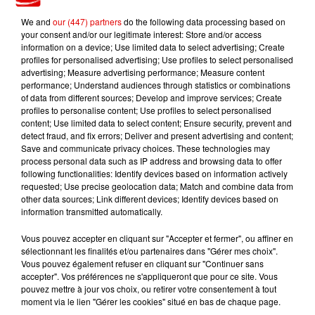
We and
our (447) partners
do the following data processing based on
your consent and/or our legitimate interest: Store and/or access
information on a device; Use limited data to select advertising; Create
profiles for personalised advertising; Use profiles to select personalised
TITRES DIFFUSÉS
advertising; Measure advertising performance; Measure content
performance; Understand audiences through statistics or combinations
of data from different sources; Develop and improve services; Create
profiles to personalise content; Use profiles to select personalised
19h11
19h11
19h09
19h09
19h04
19h04
content; Use limited data to select content; Ensure security, prevent and
detect fraud, and fix errors; Deliver and present advertising and content;
Save and communicate privacy choices. These technologies may
process personal data such as IP address and browsing data to offer
following functionalities: Identify devices based on information actively
requested; Use precise geolocation data; Match and combine data from
other data sources; Link different devices; Identify devices based on
TAME IMPALA & JENNIE
JAMES BLUNT
INDOCHINE
information transmitted automatically.
Dracula
You're Beautiful
Les Nouveaux
Soleils
Vous pouvez accepter en cliquant sur "Accepter et fermer", ou affiner en
sélectionnant les finalités et/ou partenaires dans "Gérer mes choix".
Vous pouvez également refuser en cliquant sur "Continuer sans
accepter". Vos préférences ne s'appliqueront que pour ce site. Vous
pouvez mettre à jour vos choix, ou retirer votre consentement à tout
moment via le lien "Gérer les cookies" situé en bas de chaque page.