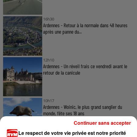
16h30
Ardennes - Retour à la normale dans 48 heures
après une panne du...
12h10
Ardennes - Un réveil frais ce vendredi avant le
retour de la canicule
10h17
Ardennes - Woinic, le plus grand sanglier du
monde, fête ses 18 ans
Continuer sans accepter
Le respect de votre vie privée est notre priorité