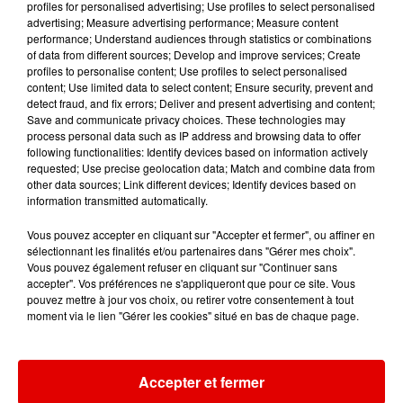
profiles for personalised advertising; Use profiles to select personalised
advertising; Measure advertising performance; Measure content
performance; Understand audiences through statistics or combinations
of data from different sources; Develop and improve services; Create
profiles to personalise content; Use profiles to select personalised
content; Use limited data to select content; Ensure security, prevent and
detect fraud, and fix errors; Deliver and present advertising and content;
SINEAD O'CONNOR
ORIA
BRUNO MARS
Save and communicate privacy choices. These technologies may
Nothing Compares
Soiree Mondaine
On My Soul
process personal data such as IP address and browsing data to offer
2 U
following functionalities: Identify devices based on information actively
requested; Use precise geolocation data; Match and combine data from
other data sources; Link different devices; Identify devices based on
information transmitted automatically.
Vous pouvez accepter en cliquant sur "Accepter et fermer", ou affiner en
sélectionnant les finalités et/ou partenaires dans "Gérer mes choix".
Vous pouvez également refuser en cliquant sur "Continuer sans
accepter". Vos préférences ne s'appliqueront que pour ce site. Vous
pouvez mettre à jour vos choix, ou retirer votre consentement à tout
moment via le lien "Gérer les cookies" situé en bas de chaque page.
Accepter et fermer