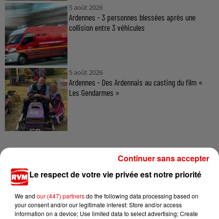
5 août 2026
Ardennes - 3 personnes blessées après une
collision entre 3 véhicules
5 août 2026
Ardennes - Des Ardennais au casting du film «
Les Gendarmes »
Continuer sans accepter
Le respect de votre vie privée est notre priorité
TITRES DIFFUSÉS
We and
our (447) partners
do the following data processing based on
your consent and/or our legitimate interest: Store and/or access
information on a device; Use limited data to select advertising; Create
9h52
9h52
9h49
9h49
9h47
9h47