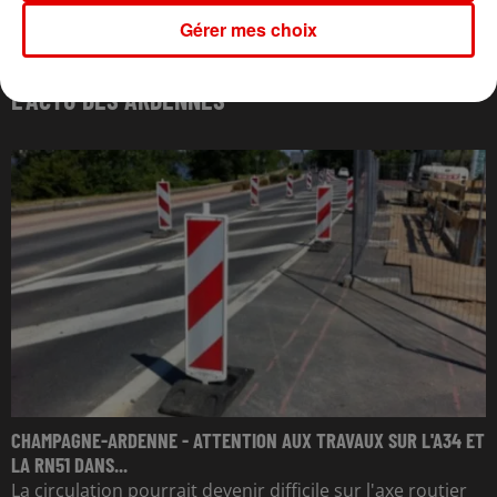
Gérer mes choix
L'ACTU DES ARDENNES
CHAMPAGNE-ARDENNE - ATTENTION AUX TRAVAUX SUR L'A34 ET
LA RN51 DANS...
La circulation pourrait devenir difficile sur l'axe routier