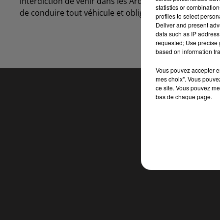
interdiction de venir dans les Ardennes, interdiction d
statistics or combinatio
de conduire tout véhicule et obligation de soins et po
profiles to select person
Deliver and present adv
data such as IP address 
requested; Use precise g
based on information tra
Vous pouvez accepter en 
mes choix". Vous pouvez
ce site. Vous pouvez met
bas de chaque page.