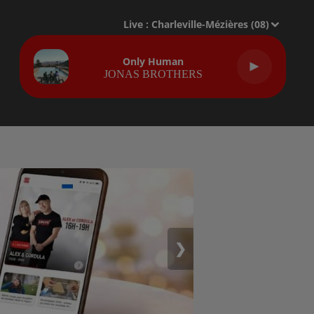
Live :
Charleville-Mézières (08)
Only Human
JONAS BROTHERS
❯