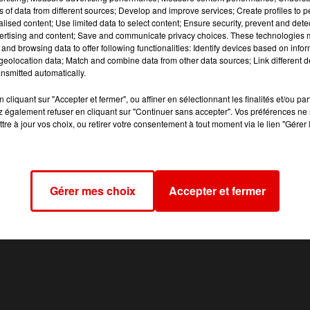
e rentrer en contact avec les témoins et familles, interdicti
ns of data from different sources; Develop and improve services; Create profiles to 
intage trois fois par semaine au commissariat.
alised content; Use limited data to select content; Ensure security, prevent and detect
ertising and content; Save and communicate privacy choices. These technologies
and browsing data to offer following functionalities: Identify devices based on infor
eolocation data; Match and combine data from other data sources; Link different de
nsmitted automatically.
cliquant sur "Accepter et fermer", ou affiner en sélectionnant les finalités et/ou pa
 également refuser en cliquant sur "Continuer sans accepter". Vos préférences ne 
tre à jour vos choix, ou retirer votre consentement à tout moment via le lien "Gérer 
Gérer mes choix
Accepter et fermer