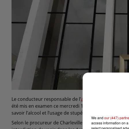
Le conducteur responsable de l’
accident mortel de Cl
été mis en examen ce mercredi 12 février pour homici
savoir l’alcool et l’usage de stupéfiant.
We and
our (447) partn
Selon le procureur de Charleville, l’homme a été placé 
access information on a 
select personalised ad