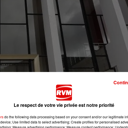
Contin
iron
où deux personnes ont perdu la vie le 7 février dernier 
Le respect de votre vie privée est notre priorité
de involontaire avec deux circonstances aggravantes, à
ers
do the following data processing based on your consent and/or our legitimate int
sous contrôle judiciaire avec obligation de résider à Troyes
device; Use limited data to select advertising; Create profiles for personalised adver
vertising; Measure advertising performance; Measure content performance; Unders