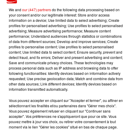
We and
our (447) partners
do the following data processing based on
TITRES DIFFUSÉS
your consent and/or our legitimate interest: Store and/or access
information on a device; Use limited data to select advertising; Create
profiles for personalised advertising; Use profiles to select personalised
advertising; Measure advertising performance; Measure content
performance; Understand audiences through statistics or combinations
3h24
3h24
3h20
3h20
3h16
3h16
of data from different sources; Develop and improve services; Create
profiles to personalise content; Use profiles to select personalised
content; Use limited data to select content; Ensure security, prevent and
detect fraud, and fix errors; Deliver and present advertising and content;
Save and communicate privacy choices. These technologies may
process personal data such as IP address and browsing data to offer
following functionalities: Identify devices based on information actively
BEBE REXHA & DAVID
ELLIOTT
PLAIN WHITE T'S
requested; Use precise geolocation data; Match and combine data from
On S'oubliera
Hey There Delilah
GUETTA
other data sources; Link different devices; Identify devices based on
Sad Girls
information transmitted automatically.
Vous pouvez accepter en cliquant sur "Accepter et fermer", ou affiner en
sélectionnant les finalités et/ou partenaires dans "Gérer mes choix".
Vous pouvez également refuser en cliquant sur "Continuer sans
accepter". Vos préférences ne s'appliqueront que pour ce site. Vous
pouvez mettre à jour vos choix, ou retirer votre consentement à tout
moment via le lien "Gérer les cookies" situé en bas de chaque page.