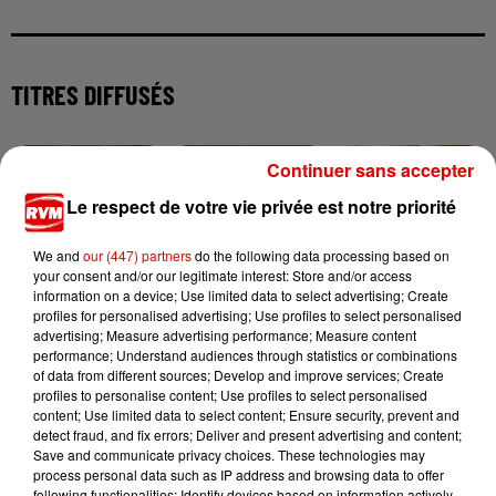
TITRES DIFFUSÉS
Continuer sans accepter
12h43
12h43
12h37
12h37
12h34
12h34
Le respect de votre vie privée est notre priorité
We and
our (447) partners
do the following data processing based on
your consent and/or our legitimate interest: Store and/or access
information on a device; Use limited data to select advertising; Create
profiles for personalised advertising; Use profiles to select personalised
FARRUKO
LOREEN
JEREMY FREROT
advertising; Measure advertising performance; Measure content
Yapaque
Tattoo
Frerot
performance; Understand audiences through statistics or combinations
of data from different sources; Develop and improve services; Create
profiles to personalise content; Use profiles to select personalised
content; Use limited data to select content; Ensure security, prevent and
detect fraud, and fix errors; Deliver and present advertising and content;
Save and communicate privacy choices. These technologies may
process personal data such as IP address and browsing data to offer
following functionalities: Identify devices based on information actively