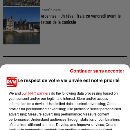
7 août 2026
Ardennes - Un réveil frais ce vendredi avant le
retour de la canicule
Continuer sans accepter
TITRES DIFFUSÉS
Le respect de votre vie privée est notre priorité
We and
our (447) partners
do the following data processing based on
11h05
11h05
11h02
11h02
10h57
10h57
your consent and/or our legitimate interest: Store and/or access
information on a device; Use limited data to select advertising; Create
profiles for personalised advertising; Use profiles to select personalised
advertising; Measure advertising performance; Measure content
performance; Understand audiences through statistics or combinations
of data from different sources; Develop and improve services; Create
profiles to personalise content; Use profiles to select personalised