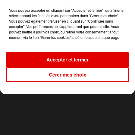
Vous pouvez accepter en cliquant sur "Accepter et fermer", ou affiner en
sélectionnant les finalités et/ou partenaires dans "Gérer mes choix".
Vous pouvez également refuser en cliquant sur "Continuer sans
accepter". Vos préférences ne s'appliqueront que pour ce site. Vous
pouvez mettre à jour vos choix, ou retirer votre consentement à tout
TRACY CHAPMAN
CHARLES DORE
TEMPER CITY
moment via le lien "Gérer les cookies" situé en bas de chaque page.
Talking About A
Famille Ou Pas
Self Aware
Revolution
Famille
Accepter et fermer
Gérer mes choix