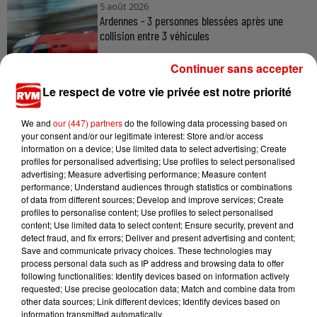
5 août 2026
Ardennes - 3 personnes blessées après une
collision entre 3 véhicules
Continuer sans accepter
Le respect de votre vie privée est notre priorité
5 août 2026
Ardennes - Des Ardennais au casting du film «
We and
our (447) partners
do the following data processing based on
Les Gendarmes »
your consent and/or our legitimate interest: Store and/or access
information on a device; Use limited data to select advertising; Create
profiles for personalised advertising; Use profiles to select personalised
advertising; Measure advertising performance; Measure content
performance; Understand audiences through statistics or combinations
of data from different sources; Develop and improve services; Create
profiles to personalise content; Use profiles to select personalised
content; Use limited data to select content; Ensure security, prevent and
detect fraud, and fix errors; Deliver and present advertising and content;
TITRES DIFFUSÉS
Save and communicate privacy choices. These technologies may
process personal data such as IP address and browsing data to offer
following functionalities: Identify devices based on information actively
requested; Use precise geolocation data; Match and combine data from
other data sources; Link different devices; Identify devices based on
16h37
16h37
16h34
16h34
16h31
16h31
information transmitted automatically.