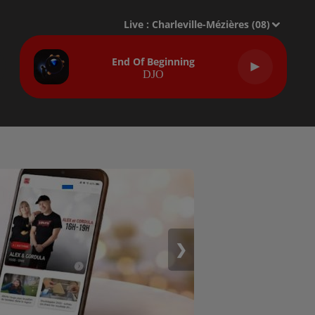
Live :
Charleville-Mézières (08)
End Of Beginning
DJO
❯