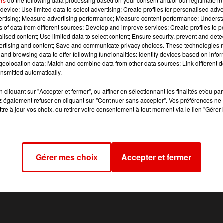
ers
do the following data processing based on your consent and/or our legitimate int
lus de 7,5 tonnes sur tout le réseau routier du département
device; Use limited data to select advertising; Create profiles for personalised adver
rcredi 17 janvier. En liaison avec le Conseil régional du Gr
vertising; Measure advertising performance; Measure content performance; Unders
ns of data from different sources; Develop and improve services; Create profiles to 
culation des autocars de transports scolaires et interurba
alised content; Use limited data to select content; Ensure security, prevent and detect
ertising and content; Save and communicate privacy choices. These technologies
and browsing data to offer following functionalities: Identify devices based on infor
eolocation data; Match and combine data from other data sources; Link different de
nsmitted automatically.
cliquant sur "Accepter et fermer", ou affiner en sélectionnant les finalités et/ou pa
 également refuser en cliquant sur "Continuer sans accepter". Vos préférences ne 
tre à jour vos choix, ou retirer votre consentement à tout moment via le lien "Gérer 
Gérer mes choix
Accepter et fermer