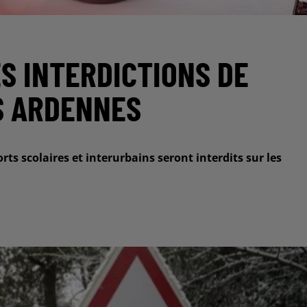
ES INTERDICTIONS DE
S ARDENNES
rts scolaires et interurbains seront interdits sur les