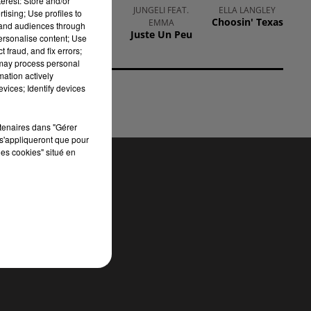
erest: Store and/or
, à
DJO
JUNGELI FEAT.
ELLA LANGLEY
tising; Use profiles to
End Of
Choosin' Texas
and
EMMA
tand audiences through
Beginning
Juste Un Peu
personalise content; Use
ins
 fraud, and fix errors;
 may process personal
mation actively
vices; Identify devices
rtenaires dans "Gérer
s'appliqueront que pour
les cookies" situé en