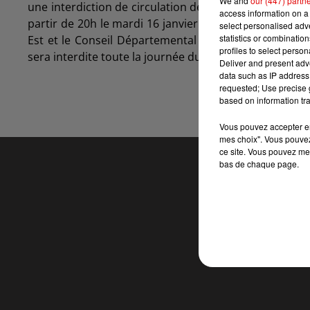
We and
our (447) partn
une interdiction de circulation des poids lourds de p
access information on a 
partir de 20h le mardi 16 janvier et jusqu’à 20H le me
select personalised ad
statistics or combinatio
Est et le Conseil Départemental des Ardennes, la cir
profiles to select person
sera interdite toute la journée du 17 janvier.
Deliver and present adv
data such as IP address 
requested; Use precise g
based on information tra
Vous pouvez accepter en 
mes choix". Vous pouvez
ce site. Vous pouvez met
bas de chaque page.