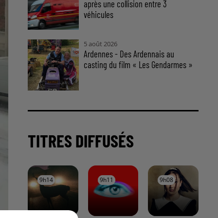
après une collision entre 3
véhicules
5 août 2026
Ardennes - Des Ardennais au
casting du film « Les Gendarmes »
TITRES DIFFUSÉS
9h14
9h14
9h11
9h11
9h08
9h08