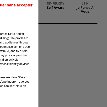
BIGFLO & OLI
TEMPER CITY
LINH
uer sans accepter
Picasso
Self Aware
Je Pense A
Vous
erest: Store and/or
tising; Use profiles to
us
tand audiences through
es
personalise content; Use
 fraud, and fix errors;
 may process personal
mation actively
vices; Identify devices
rtenaires dans "Gérer
s'appliqueront que pour
les cookies" situé en