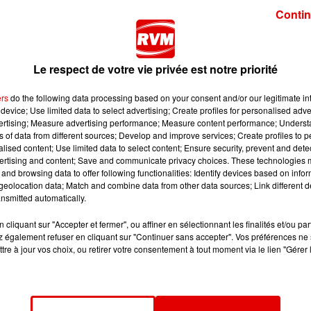
Contin
rès-midi, certaines chaussées sont très glissantes
Le respect de votre vie privée est notre priorité
er son véhicule de pneus hiver ou quatre saisons, mais
te du pneu depuis 37 ans :
ers
do the following data processing based on your consent and/or our legitimate int
device; Use limited data to select advertising; Create profiles for personalised adver
pneus hiver et les pneus quatre saisons.
Les pneus hiver sont pl
vertising; Measure advertising performance; Measure content performance; Unders
res de neige. Les quatre saisons sont plutôt étudiés pour les vill
ns of data from different sources; Develop and improve services; Create profiles to 
alised content; Use limited data to select content; Ensure security, prevent and detect
ertising and content; Save and communicate privacy choices. These technologies
les, ce qui permet d'avoir de l'accroche sur sol enneigé ou même
and browsing data to offer following functionalities: Identify devices based on infor
eolocation data; Match and combine data from other data sources; Link different de
nsmitted automatically.
ion. Avec ces types de pneus, c'est un petit peu mieux effectivement,
cliquant sur "Accepter et fermer", ou affiner en sélectionnant les finalités et/ou pa
 également refuser en cliquant sur "Continuer sans accepter". Vos préférences ne 
s circulent avec des pneus usés et d’été sous la neige.
tre à jour vos choix, ou retirer votre consentement à tout moment via le lien "Gérer 
tendue dans toute la région ce mercredi 7 janvier. Restez