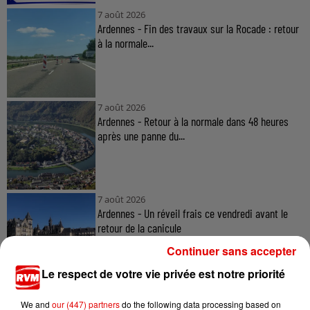
7 août 2026
Ardennes - Fin des travaux sur la Rocade : retour
à la normale...
7 août 2026
Ardennes - Retour à la normale dans 48 heures
après une panne du...
7 août 2026
Ardennes - Un réveil frais ce vendredi avant le
retour de la canicule
Continuer sans accepter
Le respect de votre vie privée est notre priorité
We and
our (447) partners
do the following data processing based on