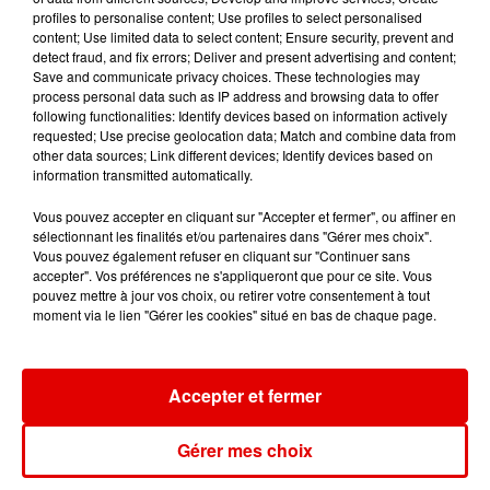
Ardennes - 4 personnes transportées à l'hôpital
profiles to personalise content; Use profiles to select personalised
content; Use limited data to select content; Ensure security, prevent and
après une collision...
detect fraud, and fix errors; Deliver and present advertising and content;
Save and communicate privacy choices. These technologies may
process personal data such as IP address and browsing data to offer
following functionalities: Identify devices based on information actively
requested; Use precise geolocation data; Match and combine data from
other data sources; Link different devices; Identify devices based on
information transmitted automatically.
Vous pouvez accepter en cliquant sur "Accepter et fermer", ou affiner en
TITRES DIFFUSÉS
sélectionnant les finalités et/ou partenaires dans "Gérer mes choix".
Vous pouvez également refuser en cliquant sur "Continuer sans
accepter". Vos préférences ne s'appliqueront que pour ce site. Vous
pouvez mettre à jour vos choix, ou retirer votre consentement à tout
2h41
2h41
2h37
2h37
2h34
2h34
moment via le lien "Gérer les cookies" situé en bas de chaque page.
Accepter et fermer
Gérer mes choix
MARTIN GARRIX & ED
NOLWENN LEROY
TEMPER CITY
Ohwo!
Self Aware
SHEERAN