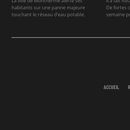
La ville de Monthermé alerte ses
Il a fait n
habitants sur une panne majeure
De fortes 
touchant le réseau d’eau potable.
semaine p
ACCUEIL