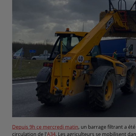
Depuis 9h ce mercredi matin
, un barrage filtrant a ét
circulation de l'
A34
. Les agriculteurs se mobilisent da