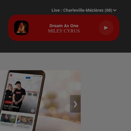
Live :
Charleville-Mézières (08)
Dream As One
MILEY CYRUS
❯