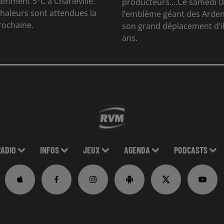
otamment 5°C à Charleville.
producteurs....Ce samedi 0
chaleurs sont attendues la
l’emblème géant des Arden
rochaine.
son grand déplacement d’il
ans.
RADIO
INFOS
JEUX
AGENDA
PODCASTS