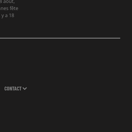
8 août,
nes fête
 y a 18
CONTACT