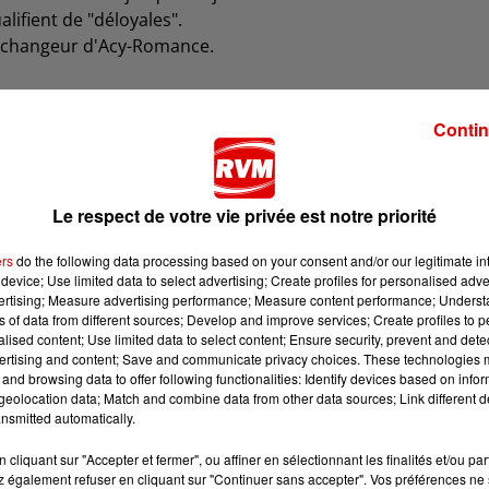
lifient de "déloyales".
'échangeur d'Acy-Romance.
afic autoroutier est donc dévié par la route départemental
el, Poix-Terron, Faissault, Villers-le-Tourneur.
Contin
des annonces du gouvernement.
Le respect de votre vie privée est notre priorité
ers
do the following data processing based on your consent and/or our legitimate int
device; Use limited data to select advertising; Create profiles for personalised adver
vertising; Measure advertising performance; Measure content performance; Unders
ns of data from different sources; Develop and improve services; Create profiles to 
alised content; Use limited data to select content; Ensure security, prevent and detect
ertising and content; Save and communicate privacy choices. These technologies
and browsing data to offer following functionalities: Identify devices based on infor
eolocation data; Match and combine data from other data sources; Link different de
nsmitted automatically.
cliquant sur "Accepter et fermer", ou affiner en sélectionnant les finalités et/ou pa
 également refuser en cliquant sur "Continuer sans accepter". Vos préférences ne 