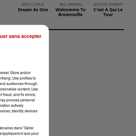
MILEY CYRUS
WILL BROWN
MYLENE FARMER
Dream As One
Welcomme To
C'est A Qui Le
Brownsville
Tour
e
uer sans accepter
erest: Store and/or
tising; Use profiles to
tand audiences through
personalise content; Use
 fraud, and fix errors;
 may process personal
mation actively
vices; Identify devices
rtenaires dans "Gérer
s'appliqueront que pour