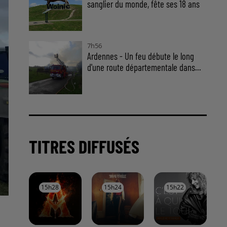
sanglier du monde, fête ses 18 ans
7h56
Ardennes - Un feu débute le long
d'une route départementale dans...
TITRES DIFFUSÉS
15h28
15h28
15h24
15h24
15h22
15h22