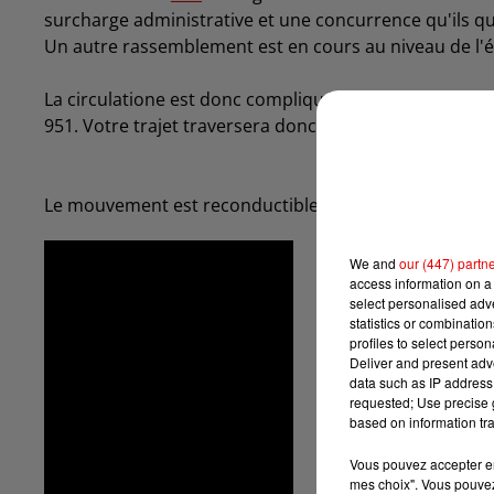
surcharge administrative et une concurrence qu'ils qua
Un autre rassemblement est en cours au niveau de l
La circulatione est donc compliquée. L'ensemble du tr
951. Votre trajet traversera donc les communes de Reth
Le mouvement est reconductible, cela va dépendre 
We and
our (447) partn
access information on a 
select personalised ad
statistics or combinatio
profiles to select person
Deliver and present adv
data such as IP address 
requested; Use precise g
based on information tra
Vous pouvez accepter en 
mes choix". Vous pouvez