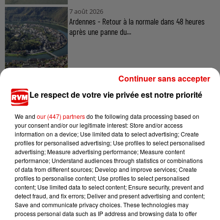
7 août 2026
Ardennes - Retour à la normale dans 48 heures
après une panne du...
Continuer sans accepter
7 août 2026
Ardennes - Un réveil frais ce vendredi avant le
Le respect de votre vie privée est notre priorité
retour de la canicule
We and
our (447) partners
do the following data processing based on
your consent and/or our legitimate interest: Store and/or access
information on a device; Use limited data to select advertising; Create
7 août 2026
profiles for personalised advertising; Use profiles to select personalised
Ardennes - Woinic, le plus grand sanglier du
advertising; Measure advertising performance; Measure content
performance; Understand audiences through statistics or combinations
monde, fête ses 18 ans
of data from different sources; Develop and improve services; Create
profiles to personalise content; Use profiles to select personalised
content; Use limited data to select content; Ensure security, prevent and
detect fraud, and fix errors; Deliver and present advertising and content;
Save and communicate privacy choices. These technologies may
process personal data such as IP address and browsing data to offer