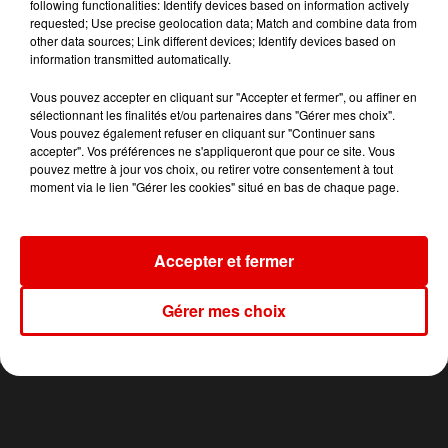
following functionalities: Identify devices based on information actively
requested; Use precise geolocation data; Match and combine data from
other data sources; Link different devices; Identify devices based on
TITRES DIFFUSÉS
information transmitted automatically.
Vous pouvez accepter en cliquant sur "Accepter et fermer", ou affiner en
sélectionnant les finalités et/ou partenaires dans "Gérer mes choix".
0h00
0h00
23h56
23h56
23h53
23h53
Vous pouvez également refuser en cliquant sur "Continuer sans
accepter". Vos préférences ne s'appliqueront que pour ce site. Vous
pouvez mettre à jour vos choix, ou retirer votre consentement à tout
moment via le lien "Gérer les cookies" situé en bas de chaque page.
Accepter et fermer
LE CLUB RVM
DIMITRI VEGAS & LIKE
ROZALLA
Jusqu'a 2h !
Everybody's Free
MIKE
The Hum
Gérer mes choix