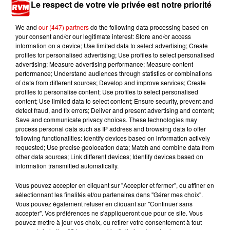
Le respect de votre vie privée est notre priorité
We and
our (447) partners
do the following data processing based on
your consent and/or our legitimate interest: Store and/or access
TITRES DIFFUSÉS
information on a device; Use limited data to select advertising; Create
profiles for personalised advertising; Use profiles to select personalised
advertising; Measure advertising performance; Measure content
performance; Understand audiences through statistics or combinations
of data from different sources; Develop and improve services; Create
0h55
0h55
0h52
0h52
0h49
0h49
profiles to personalise content; Use profiles to select personalised
content; Use limited data to select content; Ensure security, prevent and
detect fraud, and fix errors; Deliver and present advertising and content;
Save and communicate privacy choices. These technologies may
process personal data such as IP address and browsing data to offer
following functionalities: Identify devices based on information actively
requested; Use precise geolocation data; Match and combine data from
COLDPLAY
ARIANA GRANDE
ELOIZ
other data sources; Link different devices; Identify devices based on
Trouble
Hate That I Made
Cow-Girl Moderne
information transmitted automatically.
You Love Me
Vous pouvez accepter en cliquant sur "Accepter et fermer", ou affiner en
sélectionnant les finalités et/ou partenaires dans "Gérer mes choix".
Vous pouvez également refuser en cliquant sur "Continuer sans
accepter". Vos préférences ne s'appliqueront que pour ce site. Vous
pouvez mettre à jour vos choix, ou retirer votre consentement à tout