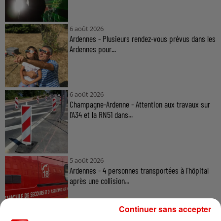
6 août 2026
Ardennes - Plusieurs rendez-vous prévus dans les
Ardennes pour...
6 août 2026
Champagne-Ardenne - Attention aux travaux sur
l'A34 et la RN51 dans...
5 août 2026
Ardennes - 4 personnes transportées à l'hôpital
après une collision...
Continuer sans accepter