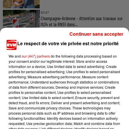
8h47
Champagne-Ardenne - Attention aux travaux sur
l'A34 et la RN51 dans...
Continuer sans accepter
Le respect de votre vie privée est notre priorité
5 août 2026
Ardennes - 4 personnes transportées à l'hôpital
We and
our (447) partners
do the following data processing based on
your consent and/or our legitimate interest: Store and/or access
après une collision...
information on a device; Use limited data to select advertising; Create
profiles for personalised advertising; Use profiles to select personalised
advertising; Measure advertising performance; Measure content
performance; Understand audiences through statistics or combinations
of data from different sources; Develop and improve services; Create
profiles to personalise content; Use profiles to select personalised
content; Use limited data to select content; Ensure security, prevent and
detect fraud, and fix errors; Deliver and present advertising and content;
Save and communicate privacy choices. These technologies may
TITRES DIFFUSÉS
process personal data such as IP address and browsing data to offer
following functionalities: Identify devices based on information actively
requested; Use precise geolocation data; Match and combine data from
other data sources; Link different devices; Identify devices based on