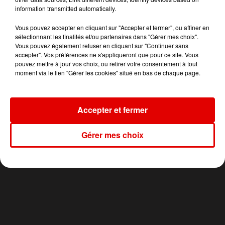
information transmitted automatically.
22h50
22h50
22h45
22h45
22h43
22h43
Vous pouvez accepter en cliquant sur "Accepter et fermer", ou affiner en
sélectionnant les finalités et/ou partenaires dans "Gérer mes choix".
Vous pouvez également refuser en cliquant sur "Continuer sans
accepter". Vos préférences ne s'appliqueront que pour ce site. Vous
pouvez mettre à jour vos choix, ou retirer votre consentement à tout
moment via le lien "Gérer les cookies" situé en bas de chaque page.
JECK & CARLA
THE CORRS
CHILOO
La Recette
Runaway
Y'a Moi
Accepter et fermer
Gérer mes choix