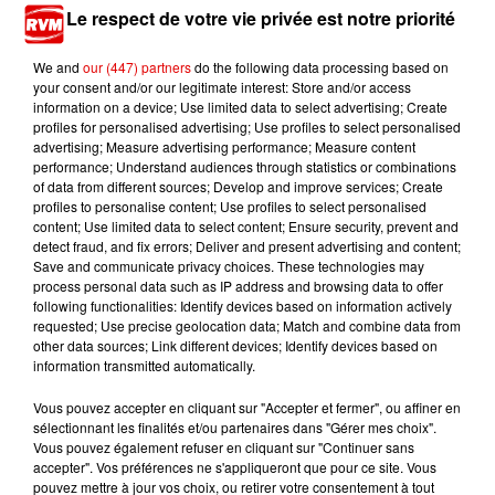
Le respect de votre vie privée est notre priorité
We and
our (447) partners
do the following data processing based on
your consent and/or our legitimate interest: Store and/or access
information on a device; Use limited data to select advertising; Create
profiles for personalised advertising; Use profiles to select personalised
advertising; Measure advertising performance; Measure content
performance; Understand audiences through statistics or combinations
TITRES DIFFUSÉS
of data from different sources; Develop and improve services; Create
profiles to personalise content; Use profiles to select personalised
content; Use limited data to select content; Ensure security, prevent and
detect fraud, and fix errors; Deliver and present advertising and content;
5h36
5h36
5h34
5h34
5h31
5h31
Save and communicate privacy choices. These technologies may
process personal data such as IP address and browsing data to offer
following functionalities: Identify devices based on information actively
requested; Use precise geolocation data; Match and combine data from
other data sources; Link different devices; Identify devices based on
information transmitted automatically.
NAUGHTY BOY
CLAUDIO CAPEO
RIVIERA
Vous pouvez accepter en cliquant sur "Accepter et fermer", ou affiner en
Runnin' (lose It All)
Qu'est-Ce Qu'il Me
She Doesn't Mind
sélectionnant les finalités et/ou partenaires dans "Gérer mes choix".
Restera ?
Vous pouvez également refuser en cliquant sur "Continuer sans
accepter". Vos préférences ne s'appliqueront que pour ce site. Vous
pouvez mettre à jour vos choix, ou retirer votre consentement à tout