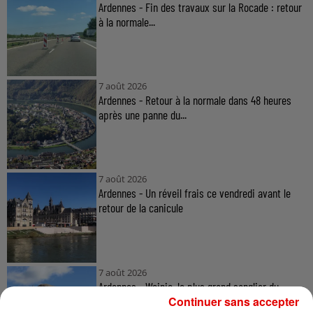
Ardennes - Fin des travaux sur la Rocade : retour
à la normale...
7 août 2026
Ardennes - Retour à la normale dans 48 heures
après une panne du...
7 août 2026
Ardennes - Un réveil frais ce vendredi avant le
retour de la canicule
7 août 2026
Ardennes - Woinic, le plus grand sanglier du
monde, fête ses 18 ans
Continuer sans accepter