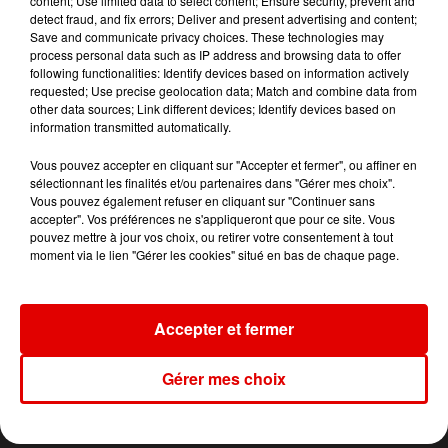
content; Use limited data to select content; Ensure security, prevent and
Tous les dimanches de 15h00 à 20h00.
detect fraud, and fix errors; Deliver and present advertising and content;
Save and communicate privacy choices. These technologies may
process personal data such as IP address and browsing data to offer
following functionalities: Identify devices based on information actively
requested; Use precise geolocation data; Match and combine data from
other data sources; Link different devices; Identify devices based on
information transmitted automatically.
Vous pouvez accepter en cliquant sur "Accepter et fermer", ou affiner en
sélectionnant les finalités et/ou partenaires dans "Gérer mes choix".
Vous pouvez également refuser en cliquant sur "Continuer sans
ACCUEIL
RADIO
INFOS
JEUX
accepter". Vos préférences ne s'appliqueront que pour ce site. Vous
pouvez mettre à jour vos choix, ou retirer votre consentement à tout
moment via le lien "Gérer les cookies" situé en bas de chaque page.
AGENDA
PODCASTS
CONTACT
Accepter et fermer
© SARL SCOP RVM - Tous droits réservés
Mentions légales
Gérer mes choix
Conditions d'usage et charte pour la protection des données