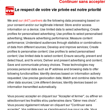
Continuer sans accepter
Ardennes - Woinic, le plus grand sanglier du
Le respect de votre vie privée est notre priorité
monde, fête ses 18 ans
We and
our (447) partners
do the following data processing based on
your consent and/or our legitimate interest: Store and/or access
information on a device; Use limited data to select advertising; Create
profiles for personalised advertising; Use profiles to select personalised
advertising; Measure advertising performance; Measure content
performance; Understand audiences through statistics or combinations
of data from different sources; Develop and improve services; Create
profiles to personalise content; Use profiles to select personalised
TITRES DIFFUSÉS
content; Use limited data to select content; Ensure security, prevent and
detect fraud, and fix errors; Deliver and present advertising and content;
Save and communicate privacy choices. These technologies may
process personal data such as IP address and browsing data to offer
10h09
10h09
10h05
10h05
10h02
10h02
following functionalities: Identify devices based on information actively
requested; Use precise geolocation data; Match and combine data from
other data sources; Link different devices; Identify devices based on
information transmitted automatically.
Vous pouvez accepter en cliquant sur "Accepter et fermer", ou affiner en
sélectionnant les finalités et/ou partenaires dans "Gérer mes choix".
GIMS
ONE DIRECTION
ADELE CASTILLON
Vous pouvez également refuser en cliquant sur "Continuer sans
Soleil
Story Of My Life
Ete Avec Toi
accepter". Vos préférences ne s'appliqueront que pour ce site. Vous