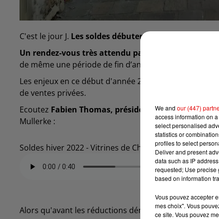
C'est le jour J.
Les soldes débutent ce mercredi 12 ja
Un rendez-vous très attendu par les commerçants, a
de même une période de fin d’année qualifiée de corr
Les enjeux en ce début d'année 2022 sont importants
de ventes privées.
We and
our (447) partn
Ecoutez
Fabien Thomas, président de l’association
access information on a 
Mullerke :
select personalised ad
statistics or combinatio
profiles to select person
Soldes hiver 2022 - Vitrines de Charleville
Deliver and present adv
data such as IP address 
requested; Use precise g
based on information tra
Vous pouvez accepter en 
mes choix". Vous pouvez
Alors qu'avant les réductions démarraient à -30%, la
ce site. Vous pouvez met