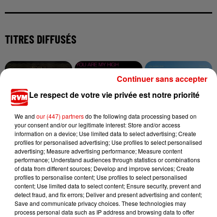
TITRES DIFFUSÉS
23h06
23h06
23h03
23h03
23h00
23h00
Continuer sans accepter
Le respect de votre vie privée est notre priorité
We and
our (447) partners
do the following data processing based on
your consent and/or our legitimate interest: Store and/or access
information on a device; Use limited data to select advertising; Create
OFENBACH
DEMON
RIVIERA
profiles for personalised advertising; Use profiles to select personalised
Love Me Now
You Are My High
She Doesn't Mind
advertising; Measure advertising performance; Measure content
performance; Understand audiences through statistics or combinations
of data from different sources; Develop and improve services; Create
profiles to personalise content; Use profiles to select personalised
content; Use limited data to select content; Ensure security, prevent and
detect fraud, and fix errors; Deliver and present advertising and content;
Save and communicate privacy choices. These technologies may
process personal data such as IP address and browsing data to offer