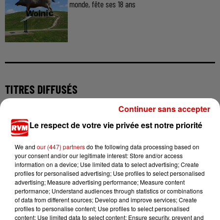
monde, fête ses 18 ans
TITRES DIFFUSÉS
Continuer sans accepter
Le respect de votre vie privée est notre priorité
15h42
15h42
15h35
15h35
15h32
15h32
We and
our (447) partners
do the following data processing based on
your consent and/or our legitimate interest: Store and/or access
information on a device; Use limited data to select advertising; Create
profiles for personalised advertising; Use profiles to select personalised
advertising; Measure advertising performance; Measure content
SHAKIRA FEAT. BURNA
MATMATAH
LUCENZO
performance; Understand audiences through statistics or combinations
Lambe An Dro
Limencello
BOY
of data from different sources; Develop and improve services; Create
Dai Dai
profiles to personalise content; Use profiles to select personalised
content; Use limited data to select content; Ensure security, prevent and