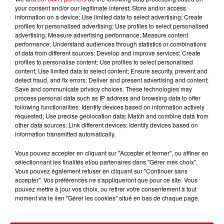
your consent and/or our legitimate interest: Store and/or access
information on a device; Use limited data to select advertising; Create
profiles for personalised advertising; Use profiles to select personalised
TITRES DIFFUSÉS
advertising; Measure advertising performance; Measure content
performance; Understand audiences through statistics or combinations
of data from different sources; Develop and improve services; Create
profiles to personalise content; Use profiles to select personalised
content; Use limited data to select content; Ensure security, prevent and
15h15
15h15
15h12
15h12
15h09
15h09
detect fraud, and fix errors; Deliver and present advertising and content;
Save and communicate privacy choices. These technologies may
process personal data such as IP address and browsing data to offer
following functionalities: Identify devices based on information actively
requested; Use precise geolocation data; Match and combine data from
other data sources; Link different devices; Identify devices based on
information transmitted automatically.
SUZANNE VEGA
TOVE LO X STROMAE
ALEX WARREN
Luka
Des Fleurs
Passenger
Vous pouvez accepter en cliquant sur "Accepter et fermer", ou affiner en
sélectionnant les finalités et/ou partenaires dans "Gérer mes choix".
Vous pouvez également refuser en cliquant sur "Continuer sans
accepter". Vos préférences ne s'appliqueront que pour ce site. Vous
pouvez mettre à jour vos choix, ou retirer votre consentement à tout
moment via le lien "Gérer les cookies" situé en bas de chaque page.