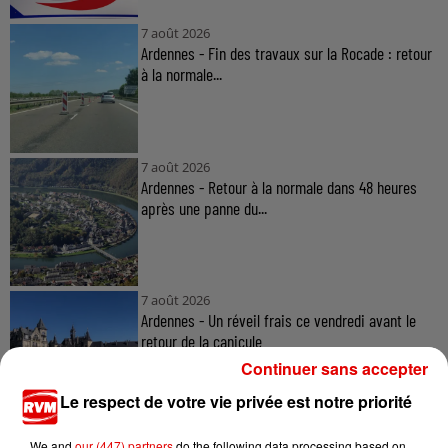
7 août 2026
Ardennes - Fin des travaux sur la Rocade : retour
à la normale...
7 août 2026
Ardennes - Retour à la normale dans 48 heures
après une panne du...
7 août 2026
Ardennes - Un réveil frais ce vendredi avant le
retour de la canicule
Continuer sans accepter
Le respect de votre vie privée est notre priorité
We and
our (447) partners
do the following data processing based on