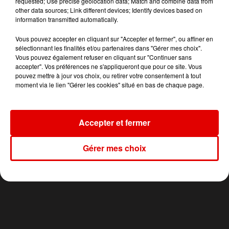
requested; Use precise geolocation data; Match and combine data from
TITRES DIFFUSÉS
other data sources; Link different devices; Identify devices based on
information transmitted automatically.
Vous pouvez accepter en cliquant sur "Accepter et fermer", ou affiner en
9h14
9h14
9h10
9h10
9h07
9h07
sélectionnant les finalités et/ou partenaires dans "Gérer mes choix".
Vous pouvez également refuser en cliquant sur "Continuer sans
accepter". Vos préférences ne s'appliqueront que pour ce site. Vous
pouvez mettre à jour vos choix, ou retirer votre consentement à tout
moment via le lien "Gérer les cookies" situé en bas de chaque page.
JEREMY FREROT
SHANIA TWAIN
JUNGELI FEAT. EMMA
Accepter et fermer
Frerot
I'm Gonna Getcha
Juste Un Peu
Good !
Gérer mes choix