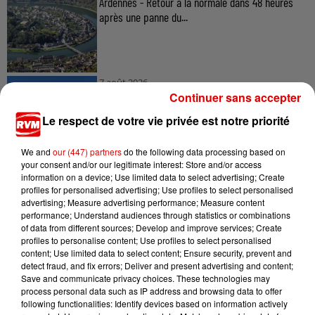
Ardennes - Retour à la normale dans 48 heures
après une panne du...
7 août 2026
Ardennes - Un réveil frais ce vendredi avant le
Continuer sans accepter
retour de la canicule
Le respect de votre vie privée est notre priorité
We and
our (447) partners
do the following data processing based on
your consent and/or our legitimate interest: Store and/or access
7 août 2026
information on a device; Use limited data to select advertising; Create
Ardennes - Woinic, le plus grand sanglier du
profiles for personalised advertising; Use profiles to select personalised
advertising; Measure advertising performance; Measure content
monde, fête ses 18 ans
performance; Understand audiences through statistics or combinations
of data from different sources; Develop and improve services; Create
profiles to personalise content; Use profiles to select personalised
content; Use limited data to select content; Ensure security, prevent and
detect fraud, and fix errors; Deliver and present advertising and content;
Save and communicate privacy choices. These technologies may
process personal data such as IP address and browsing data to offer
following functionalities: Identify devices based on information actively