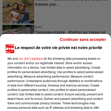
Ardennes pour...
8h47
Champagne-Ardenne - Attention aux travaux sur
l'A34 et la RN51 dans...
Continuer sans accepter
Le respect de votre vie privée est notre priorité
We and
our (447) partners
do the following data processing based on
5 août 2026
your consent and/or our legitimate interest: Store and/or access
Ardennes - 4 personnes transportées à l'hôpital
information on a device; Use limited data to select advertising; Create
après une collision...
profiles for personalised advertising; Use profiles to select personalised
advertising; Measure advertising performance; Measure content
performance; Understand audiences through statistics or combinations
of data from different sources; Develop and improve services; Create
profiles to personalise content; Use profiles to select personalised
content; Use limited data to select content; Ensure security, prevent and
detect fraud, and fix errors; Deliver and present advertising and content;
Save and communicate privacy choices. These technologies may
process personal data such as IP address and browsing data to offer