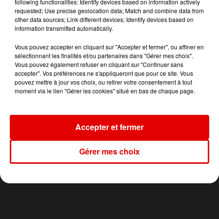
TITRES DIFFUSÉS
following functionalities: Identify devices based on information actively
requested; Use precise geolocation data; Match and combine data from
other data sources; Link different devices; Identify devices based on
information transmitted automatically.
22h09
22h09
22h06
22h06
22h03
22h03
Vous pouvez accepter en cliquant sur "Accepter et fermer", ou affiner en
sélectionnant les finalités et/ou partenaires dans "Gérer mes choix".
Vous pouvez également refuser en cliquant sur "Continuer sans
accepter". Vos préférences ne s'appliqueront que pour ce site. Vous
pouvez mettre à jour vos choix, ou retirer votre consentement à tout
moment via le lien "Gérer les cookies" situé en bas de chaque page.
CHRISTOPHE WILLEM
MARTIN SOLVEIG
WILL BROWN
Systaime
Hello
Welcomme To
Brownsville
Accepter et fermer
Gérer mes choix