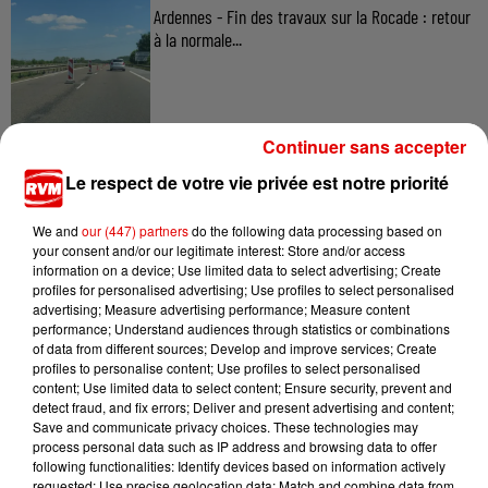
Ardennes - Fin des travaux sur la Rocade : retour
à la normale...
7 août 2026
Continuer sans accepter
Ardennes - Retour à la normale dans 48 heures
Le respect de votre vie privée est notre priorité
après une panne du...
We and
our (447) partners
do the following data processing based on
your consent and/or our legitimate interest: Store and/or access
information on a device; Use limited data to select advertising; Create
7 août 2026
profiles for personalised advertising; Use profiles to select personalised
Ardennes - Un réveil frais ce vendredi avant le
advertising; Measure advertising performance; Measure content
retour de la canicule
performance; Understand audiences through statistics or combinations
of data from different sources; Develop and improve services; Create
profiles to personalise content; Use profiles to select personalised
content; Use limited data to select content; Ensure security, prevent and
detect fraud, and fix errors; Deliver and present advertising and content;
Save and communicate privacy choices. These technologies may
process personal data such as IP address and browsing data to offer
following functionalities: Identify devices based on information actively
requested; Use precise geolocation data; Match and combine data from