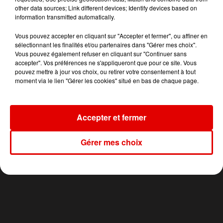
other data sources; Link different devices; Identify devices based on
TITRES DIFFUSÉS
information transmitted automatically.
Vous pouvez accepter en cliquant sur "Accepter et fermer", ou affiner en
sélectionnant les finalités et/ou partenaires dans "Gérer mes choix".
14h08
14h08
14h04
14h04
14h01
14h01
Vous pouvez également refuser en cliquant sur "Continuer sans
accepter". Vos préférences ne s'appliqueront que pour ce site. Vous
pouvez mettre à jour vos choix, ou retirer votre consentement à tout
moment via le lien "Gérer les cookies" situé en bas de chaque page.
Accepter et fermer
TAYLOR SWIFT
GUESH PATTI
SHAKIRA FEAT. BURNA
Elizabeth Taylor
Etienne
BOY
Dai Dai
Gérer mes choix