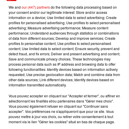
We and
our (447) partners
do the following data processing based on
your consent and/or our legitimate interest: Store and/or access
information on a device; Use limited data to select advertising; Create
profiles for personalised advertising; Use profiles to select personalised
advertising; Measure advertising performance; Measure content
TITRES DIFFUSÉS
performance; Understand audiences through statistics or combinations
of data from different sources; Develop and improve services; Create
profiles to personalise content; Use profiles to select personalised
content; Use limited data to select content; Ensure security, prevent and
4h53
4h53
4h50
4h50
4h46
4h46
detect fraud, and fix errors; Deliver and present advertising and content;
Save and communicate privacy choices. These technologies may
process personal data such as IP address and browsing data to offer
following functionalities: Identify devices based on information actively
requested; Use precise geolocation data; Match and combine data from
other data sources; Link different devices; Identify devices based on
information transmitted automatically.
TAYC
BEBE REXHA & DAVID
STEPHAN EICHER
Girlfriend
Pas D'ami
GUETTA
Vous pouvez accepter en cliquant sur "Accepter et fermer", ou affiner en
Sad Girls
sélectionnant les finalités et/ou partenaires dans "Gérer mes choix".
Vous pouvez également refuser en cliquant sur "Continuer sans
accepter". Vos préférences ne s'appliqueront que pour ce site. Vous
pouvez mettre à jour vos choix, ou retirer votre consentement à tout
moment via le lien "Gérer les cookies" situé en bas de chaque page.