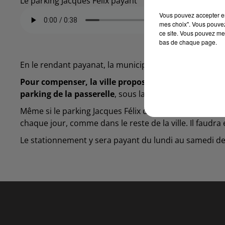
Le parking Jacques Félix payant
Vous pouvez accepter en 
mes choix". Vous pouvez
ce site. Vous pouvez met
bas de chaque page.
En le rendant payanat, la municipalité veut ainsi offrir
Pour compenser, la ville propose aux automobilistes
parking de la passerelle
, sous la passerelle du Mont
Même si le parking Jacques Félix deviendra payant, il s
chaque jour, comme dans le reste de la ville. Il faudr
Le stationnement y sera payant du lundi au samedi de