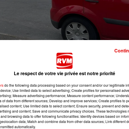
Contin
Le respect de votre vie privée est notre priorité
amedi 1er avril, le parking Jacques Félix (situé entre la
ers
do the following data processing based on your consent and/or our legitimate int
ille va devenir payant
.
device; Use limited data to select advertising; Create profiles for personalised adver
vertising; Measure advertising performance; Measure content performance; Unders
ui ont l’habitude de venir s’y garer gratuitement.
ns of data from different sources; Develop and improve services; Create profiles to 
alised content; Use limited data to select content; Ensure security, prevent and detect
charge de la sécurité et du stationnement
s'est expliqué 
ertising and content; Save and communicate privacy choices. These technologies
and browsing data to offer following functionalities: Identify devices based on infor
eolocation data; Match and combine data from other data sources; Link different de
nsmitted automatically.