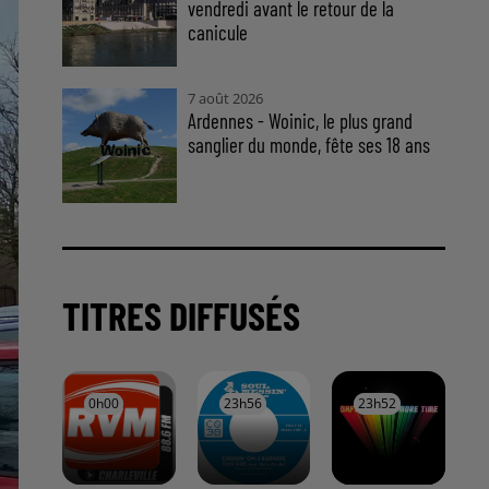
vendredi avant le retour de la
canicule
7 août 2026
Ardennes - Woinic, le plus grand
sanglier du monde, fête ses 18 ans
TITRES DIFFUSÉS
0h00
0h00
23h56
23h56
23h52
23h52