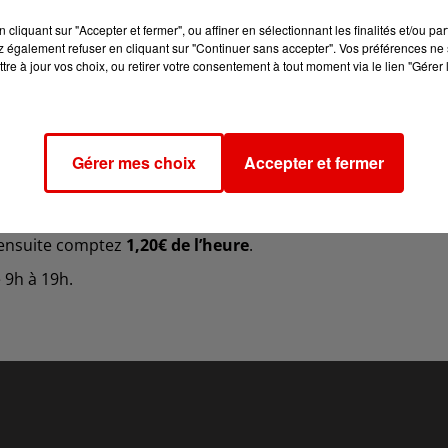
cliquant sur "Accepter et fermer", ou affiner en sélectionnant les finalités et/ou pa
 également refuser en cliquant sur "Continuer sans accepter". Vos préférences ne 
tre à jour vos choix, ou retirer votre consentement à tout moment via le lien "Gérer 
une meilleure rotation des places sur le parking
.
Gérer mes choix
Accepter et fermer
 de se garer gratuitement sur le parking Fraison, ou le
 Olympe.
era possible de s’y garer
une heure et demie gratuitemen
a ensuite comptez
1,20€ de l’heure
.
 9h à 19h.