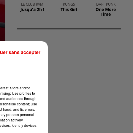
LE CLUB RVM
KUNGS
DAFT PUNK
Jusqu'a 2h !
This Girl
One More
Time
uer sans accepter
erest: Store and/or
tising; Use profiles to
tand audiences through
personalise content; Use
 fraud, and fix errors;
au
 may process personal
mation actively
vices; Identify devices