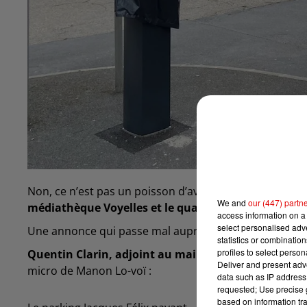
Non, ce n’est pas un poisson d’avril.
A compter de ce s
We and
our (447) partn
médiathèque Voyelles et le quai Charcot) à Charlev
access information on a 
select personalised ad
Une annonce qui passe mal auprès des automobilistes q
statistics or combinatio
profiles to select person
Quentin Clarin, adjoint au maire de Charleville en 
Deliver and present adv
micro de Manon Lo-voï :
data such as IP address 
requested; Use precise g
based on information tra