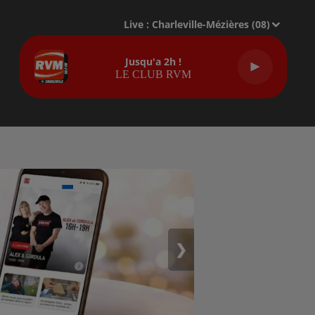
Live :
Charleville-Mézières (08)
Jusqu'a 2h !
LE CLUB RVM
❯