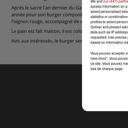
We and
our (447) partn
access information on a 
Après le sacre l'an dernier du Galion, c'est le restauran
select personalised ad
année pour son burger composé de produits locaux, soi
statistics or combinatio
l’oignon rouge, accompagné de quelques légumes et 
profiles to select person
Deliver and present adv
Le pain est fait maison, il est coloré en rose grâce à d
data such as IP address 
requested; Use precise g
Avis aux intéressés, le burger sera mis à la carte du r
based on information tra
Vous pouvez accepter en 
mes choix". Vous pouvez
ce site. Vous pouvez met
bas de chaque page.