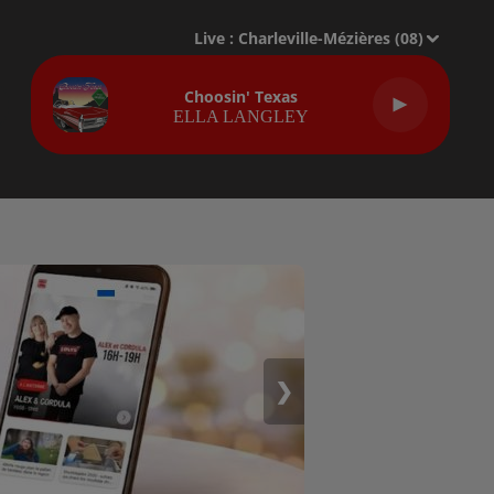
Live :
Charleville-Mézières (08)
Choosin' Texas
ELLA LANGLEY
❯