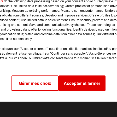
ers
do the following data processing based on your consent and/or our legitimate int
device; Use limited data to select advertising; Create profiles for personalised adver
t "Le Garage" de Charleville qui a reçu le titre national cette
vertising; Measure advertising performance; Measure content performance; Unders
t un steak français, du lard émincé, de la ciboulette, de
ns of data from different sources; Develop and improve services; Create profiles to 
du fromage ardennais.
alised content; Use limited data to select content; Ensure security, prevent and detect
ertising and content; Save and communicate privacy choices. These technologies
u jus de betteraves.
and browsing data to offer following functionalities: Identify devices based on infor
eolocation data; Match and combine data from other data sources; Link different de
estaurant carolo à partir de mardi prochain.
nsmitted automatically.
cliquant sur "Accepter et fermer", ou affiner en sélectionnant les finalités et/ou pa
 également refuser en cliquant sur "Continuer sans accepter". Vos préférences ne 
tre à jour vos choix, ou retirer votre consentement à tout moment via le lien "Gérer 
Gérer mes choix
Accepter et fermer