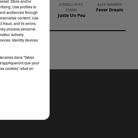
erest: Store and/or
ELLA LANGLEY
JUNGELI FEAT.
ALEX WARREN
tising; Use profiles to
Choosin' Texas
Fever Dream
EMMA
tand audiences through
Juste Un Peu
personalise content; Use
 fraud, and fix errors;
 may process personal
mation actively
vices; Identify devices
rtenaires dans "Gérer
s'appliqueront que pour
les cookies" situé en