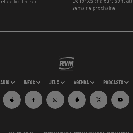
De fortes chaleurs sont at
et de limiter son
semaine prochaine.
RADIO
INFOS
JEUX
AGENDA
PODCASTS