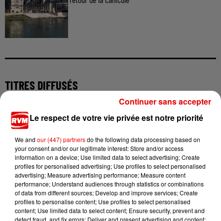
TITRES DIFFUSÉS
Continuer sans accepter
Le respect de votre vie privée est notre priorité
11h05
11h05
11h02
11h02
10h57
10h57
We and
our (447) partners
do the following data processing based on
your consent and/or our legitimate interest: Store and/or access
information on a device; Use limited data to select advertising; Create
profiles for personalised advertising; Use profiles to select personalised
advertising; Measure advertising performance; Measure content
performance; Understand audiences through statistics or combinations
JEAN-JACQUES
OFENBACH, STARSAILOR
CKAY
of data from different sources; Develop and improve services; Create
Four To The Floor
Emiliana
GOLDMAN
profiles to personalise content; Use profiles to select personalised
La Bas
content; Use limited data to select content; Ensure security, prevent and
detect fraud, and fix errors; Deliver and present advertising and content;