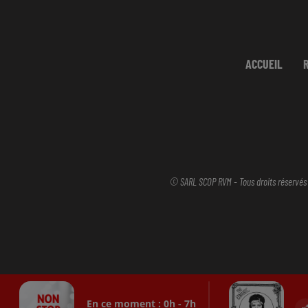
ACCUEIL
© SARL SCOP RVM - Tous droits réservés
En ce moment :
0
h -
7
h