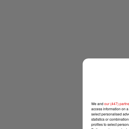
We and
our (447) partn
access information on a 
select personalised ad
statistics or combinatio
profiles to select person