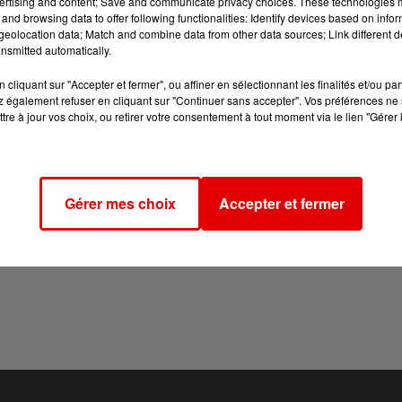
ertising and content; Save and communicate privacy choices. These technologies
and browsing data to offer following functionalities: Identify devices based on infor
eolocation data; Match and combine data from other data sources; Link different de
nsmitted automatically.
cliquant sur "Accepter et fermer", ou affiner en sélectionnant les finalités et/ou pa
 également refuser en cliquant sur "Continuer sans accepter". Vos préférences ne 
tre à jour vos choix, ou retirer votre consentement à tout moment via le lien "Gérer 
Gérer mes choix
Accepter et fermer