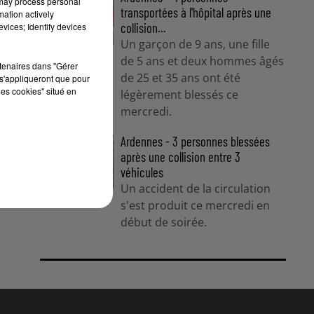
 may process personal
transportées à l'hôpital après une
mation actively
collision...
vices; Identify devices
Un garçon de 9 ans, une fille
de 5 ans et deux hommes âgés
rtenaires dans "Gérer
de 25 et 35 ans ont été
s'appliqueront que pour
les cookies" situé en
légèrement blessés ce
mercredi.
Ardennes - 3 personnes blessées
après une collision entre 3
véhicules
Un accident de la circulation
s'est produit ce mercredi en
début de soirée.