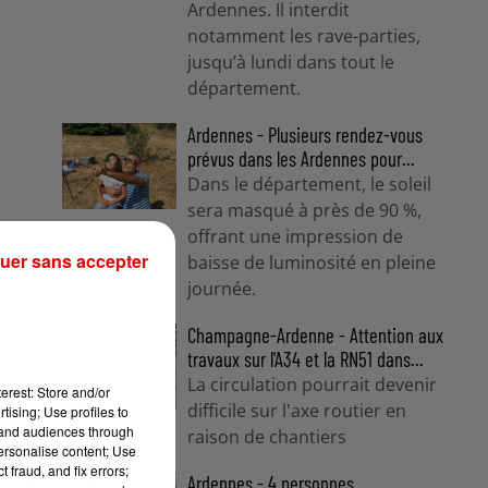
Ardennes. Il interdit
notamment les rave-parties,
jusqu’à lundi dans tout le
département.
Ardennes - Plusieurs rendez-vous
prévus dans les Ardennes pour...
Dans le département, le soleil
sera masqué à près de 90 %,
offrant une impression de
uer sans accepter
baisse de luminosité en pleine
journée.
Champagne-Ardenne - Attention aux
travaux sur l'A34 et la RN51 dans...
La circulation pourrait devenir
erest: Store and/or
difficile sur l'axe routier en
tising; Use profiles to
tand audiences through
raison de chantiers
personalise content; Use
 fraud, and fix errors;
Ardennes - 4 personnes