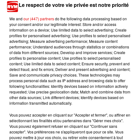
Le respect de votre vie privée est notre priorité
We and
our (447) partners
do the following data processing based on
your consent and/or our legitimate interest: Store and/or access
information on a device; Use limited data to select advertising; Create
profiles for personalised advertising; Use profiles to select personalised
advertising; Measure advertising performance; Measure content
performance; Understand audiences through statistics or combinations
TITRES DIFFUSÉS
of data from different sources; Develop and improve services; Create
profiles to personalise content; Use profiles to select personalised
content; Use limited data to select content; Ensure security, prevent and
detect fraud, and fix errors; Deliver and present advertising and content;
Save and communicate privacy choices. These technologies may
0h00
0h00
23h56
23h56
23h52
23h52
process personal data such as IP address and browsing data to offer
following functionalities: Identify devices based on information actively
requested; Use precise geolocation data; Match and combine data from
other data sources; Link different devices; Identify devices based on
information transmitted automatically.
Vous pouvez accepter en cliquant sur "Accepter et fermer", ou affiner en
LE CLUB RVM
KUNGS
DAFT PUNK
sélectionnant les finalités et/ou partenaires dans "Gérer mes choix".
Jusqu'a 2h !
This Girl
One More Time
Vous pouvez également refuser en cliquant sur "Continuer sans
accepter". Vos préférences ne s'appliqueront que pour ce site. Vous
pouvez mettre à jour vos choix, ou retirer votre consentement à tout