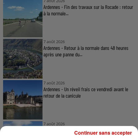
7 août 2026
Ardennes - Fin des travaux sur la Rocade : retour
à la normale...
7 août 2026
Ardennes - Retour à la normale dans 48 heures
après une panne du...
7 août 2026
Ardennes - Un réveil frais ce vendredi avant le
retour de la canicule
7 août 2026
Ardennes - Woinic, le plus grand sanglier du
Continuer sans accepter
monde, fête ses 18 ans