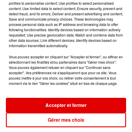
profiles to personalise content; Use profiles to select personalised
content; Use limited data to select content; Ensure security, prevent and
TOVE LO X STROMAE
SOMBR
ZAZIE
detect fraud, and fix errors; Deliver and present advertising and content;
Des Fleurs
12 To 12
Peu Importe
Save and communicate privacy choices. These technologies may
process personal data such as IP address and browsing data to offer
following functionalities: Identify devices based on information actively
requested; Use precise geolocation data; Match and combine data from
other data sources; Link different devices; Identify devices based on
information transmitted automatically.
Vous pouvez accepter en cliquant sur "Accepter et fermer", ou affiner en
sélectionnant les finalités et/ou partenaires dans "Gérer mes choix".
Vous pouvez également refuser en cliquant sur "Continuer sans
accepter". Vos préférences ne s'appliqueront que pour ce site. Vous
pouvez mettre à jour vos choix, ou retirer votre consentement à tout
moment via le lien "Gérer les cookies" situé en bas de chaque page.
Accepter et fermer
Gérer mes choix