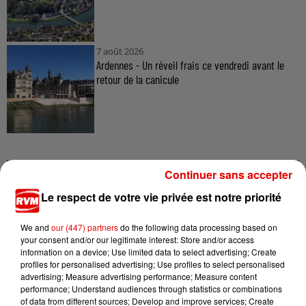
7 août 2026
Ardennes - Un réveil frais ce vendredi avant le
retour de la canicule
Continuer sans accepter
TITRES DIFFUSÉS
Le respect de votre vie privée est notre priorité
We and
our (447) partners
do the following data processing based on
your consent and/or our legitimate interest: Store and/or access
7h33
7h33
7h27
7h27
7h24
7h24
information on a device; Use limited data to select advertising; Create
profiles for personalised advertising; Use profiles to select personalised
advertising; Measure advertising performance; Measure content
performance; Understand audiences through statistics or combinations
of data from different sources; Develop and improve services; Create