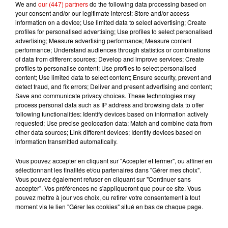
We and
our (447) partners
do the following data processing based on
your consent and/or our legitimate interest: Store and/or access
information on a device; Use limited data to select advertising; Create
profiles for personalised advertising; Use profiles to select personalised
TITRES DIFFUSÉS
advertising; Measure advertising performance; Measure content
performance; Understand audiences through statistics or combinations
of data from different sources; Develop and improve services; Create
profiles to personalise content; Use profiles to select personalised
12h57
12h57
12h54
12h54
12h52
12h52
content; Use limited data to select content; Ensure security, prevent and
detect fraud, and fix errors; Deliver and present advertising and content;
Save and communicate privacy choices. These technologies may
process personal data such as IP address and browsing data to offer
following functionalities: Identify devices based on information actively
requested; Use precise geolocation data; Match and combine data from
other data sources; Link different devices; Identify devices based on
ALEX WARREN
TAYC
HUGEL, IMAEL ANGEL,
information transmitted automatically.
Fever Dream
Girlfriend
ULTRA NATE
Movin' To The Sun
Vous pouvez accepter en cliquant sur "Accepter et fermer", ou affiner en
sélectionnant les finalités et/ou partenaires dans "Gérer mes choix".
Vous pouvez également refuser en cliquant sur "Continuer sans
accepter". Vos préférences ne s'appliqueront que pour ce site. Vous
pouvez mettre à jour vos choix, ou retirer votre consentement à tout
moment via le lien "Gérer les cookies" situé en bas de chaque page.